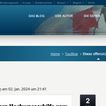
Bundestagswahl
Europa
Niedersachsen
Ressort
Blogroll
Archiv
Bundestagswahl
Europa
Niedersachsen
Ressort
Blogroll
Archiv
DAS BLOG
DER AUTOR
DIE SEITEN
DAS BLOG
DER AUTOR
DIE SEITEN
Home
TauBlog
Etwas offensic
n
am 02. Jan. 2024 um 21:41
2