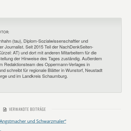
UTOR:
nhahn (tau), Diplom-Sozialwissenschaftler und
her Journalist. Seit 2015 Teil der NachDenkSeiten-
ürzel: AT) und dort mit anderen Mitarbeitern für die
llung der Hinweise des Tages zuständig. Außerdem
um Redaktionsteam des Oppermann-Verlages in
d schreibt für regionale Blätter in Wunstorf, Neustadt
rge und im Landkreis Schaumburg.
VERWANDTE BEITRÄGE
r „Angstmacher und Schwarzmaler“