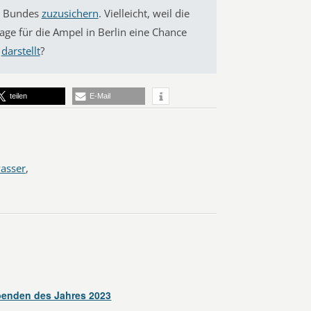
es Bundes
zuzusichern
. Vielleicht, weil die
ge für die Ampel in Berlin eine Chance
e
darstellt
?
teilen
E-Mail
asser
,
benden des Jahres 2023