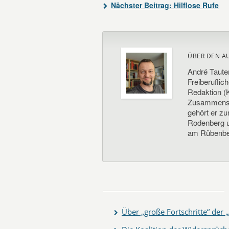
Nächster Beitrag:
Hilflose Rufe
ÜBER DEN A
André Taute
Freiberuflic
Redaktion (K
Zusammenste
gehört er z
Rodenberg un
am Rübenbe
Über „große Fortschritte“ de