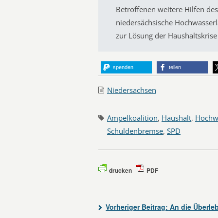
Betroffenen weitere Hilfen d
niedersächsische Hochwasserla
zur Lösung der Haushaltskris
spenden
teilen
Niedersachsen
Ampelkoalition
,
Haushalt
,
Hochw
Schuldenbremse
,
SPD
drucken
PDF
Vorheriger Beitrag:
An die Überle