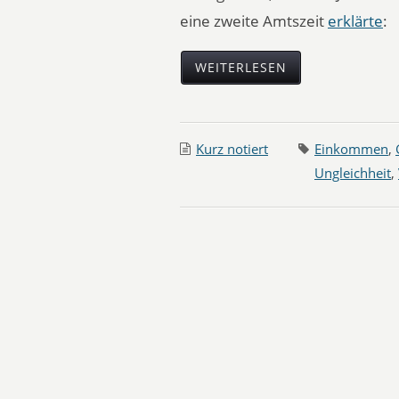
eine zweite Amtszeit
erklärte
:
WEITERLESEN
Kurz notiert
Einkommen
,
Ungleichheit
,