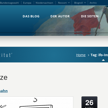
Bundestagswahl
Europa
Niedersachsen
Ressort
Blogroll
Archiv
Bundestagswahl
Europa
Niedersachsen
Ressort
Blogroll
Archiv
DAS BLOG
DER AUTOR
DIE SEITEN
DAS BLOG
DER AUTOR
DIE SEITEN
itut'
Home
Tag: ifo-In
rze
hahn
26