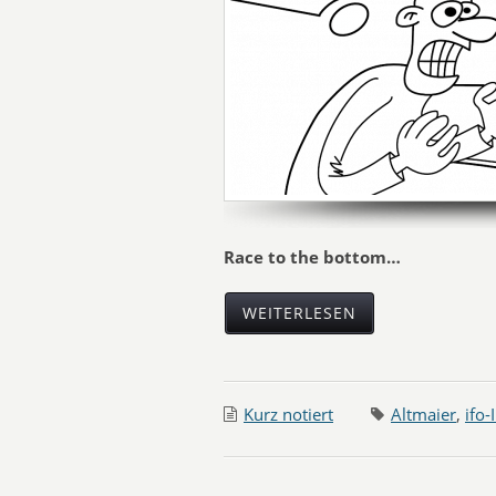
Race to the bottom…
WEITERLESEN
Kurz notiert
Altmaier
,
ifo-