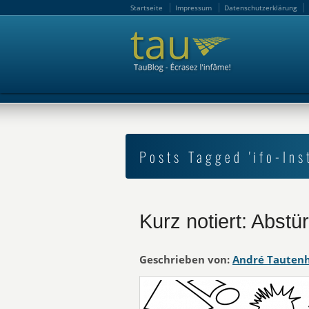
Startseite
Impressum
Datenschutzerklärung
Startseite
Impressum
Datenschutzerklärung
Posts Tagged 'ifo-Inst
Kurz notiert: Abstü
Geschrieben von:
André Tauten