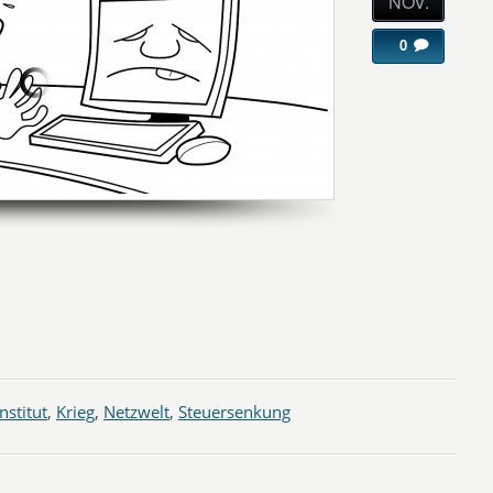
NOV.
0
Institut
,
Krieg
,
Netzwelt
,
Steuersenkung