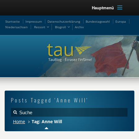
Hauptmenü
Startseite
Impressum
Datenschutzerklärung
Bundestagswahl
Europa
Niedersachsen
Ressort
Blogroll
Archiv
Posts Tagged 'Anne Will'
Home
Tag: Anne Will