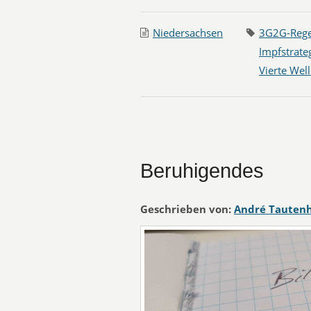
Niedersachsen
3G2G-Rege
Impfstrate
Vierte Wel
Beruhigendes
Geschrieben von:
André Tauten