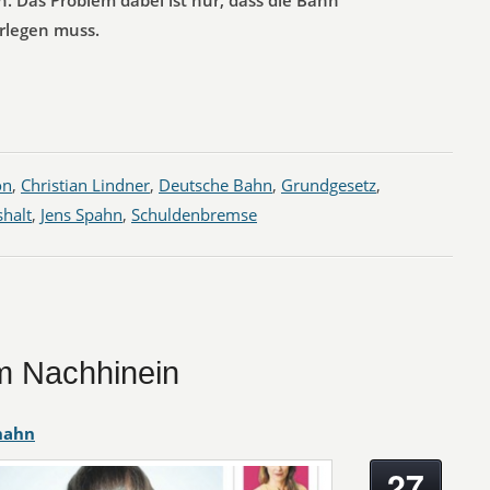
. Das Problem dabei ist nur, dass die Bahn
rlegen muss.
on
,
Christian Lindner
,
Deutsche Bahn
,
Grundgesetz
,
halt
,
Jens Spahn
,
Schuldenbremse
im Nachhinein
hahn
27