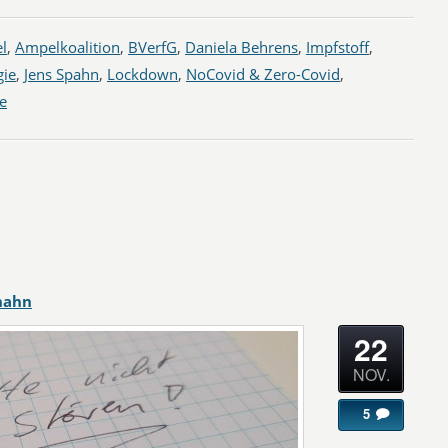
l
,
Ampelkoalition
,
BVerfG
,
Daniela Behrens
,
Impfstoff
,
gie
,
Jens Spahn
,
Lockdown
,
NoCovid & Zero-Covid
,
le
hahn
22
NOV.
5