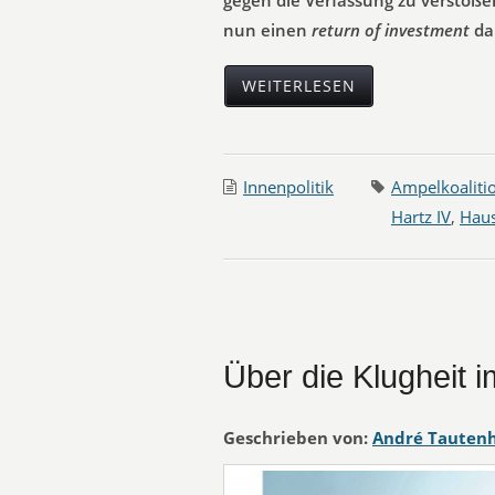
gegen die Verfassung zu verstoßen
nun einen
return of investment
da
WEITERLESEN
Innenpolitik
Ampelkoaliti
Hartz IV
,
Haus
Über die Klugheit 
Geschrieben von:
André Tauten