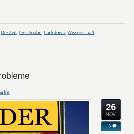
,
Die Zeit
,
Jens Spahn
,
Lockdown
,
Wissenschaft
probleme
hahn
26
NOV.
3