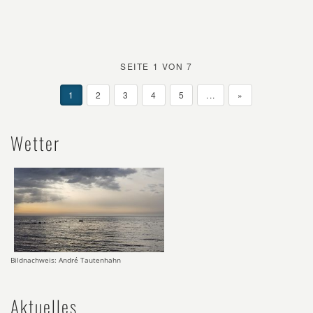
SEITE 1 VON 7
1
2
3
4
5
...
»
Wetter
Bildnachweis: André Tautenhahn
Aktuelles