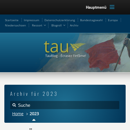
Hauptmenü
Startseite
Impressum
Datenschutzerklärung
Bundestagswahl
Europa
Niedersachsen
Ressort
Blogroll
Archiv
Archiv für 2023
Home
2023