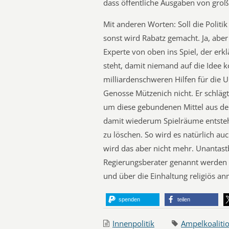
dass öffentliche Ausgaben von große
Mit anderen Worten: Soll die Politi
sonst wird Rabatz gemacht. Ja, abe
Experte von oben ins Spiel, der erkl
steht, damit niemand auf die Idee
milliardenschweren Hilfen für die Uk
Genosse Mützenich nicht. Er schläg
um diese gebundenen Mittel aus d
damit wiederum Spielräume entste
zu löschen. So wird es natürlich au
wird das aber nicht mehr. Unantastb
Regierungsberater genannt werden w
und über die Einhaltung religiös a
spenden
teilen
Innenpolitik
Ampelkoaliti