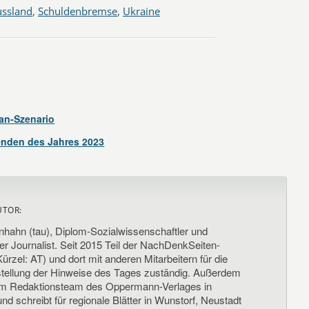
ussland
,
Schuldenbremse
,
Ukraine
an-Szenario
enden des Jahres 2023
UTOR:
nhahn (tau), Diplom-Sozialwissenschaftler und
her Journalist. Seit 2015 Teil der NachDenkSeiten-
ürzel: AT) und dort mit anderen Mitarbeitern für die
llung der Hinweise des Tages zuständig. Außerdem
um Redaktionsteam des Oppermann-Verlages in
d schreibt für regionale Blätter in Wunstorf, Neustadt