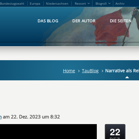
Bundestagswahl
Europa
Niedersachsen
Ressort
Blogroll
Archiv
Bundestagswahl
Europa
Niedersachsen
Ressort
Blogroll
Archiv
DAS BLOG
DER AUTOR
DIE SEITEN
DAS BLOG
DER AUTOR
DIE SEITEN
Home
TauBlog
Narrative als Re
n
am 22. Dez. 2023 um 8:32
22