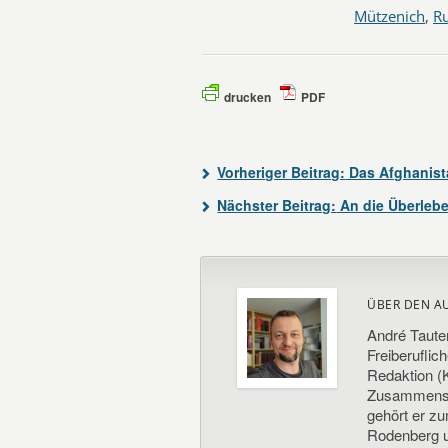
Mützenich
,
R
drucken
PDF
Vorheriger Beitrag:
Das Afghanist
Nächster Beitrag:
An die Überleb
ÜBER DEN A
André Taute
Freiberuflic
Redaktion (K
Zusammenste
gehört er z
Rodenberg un