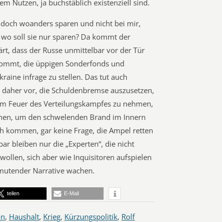
m Nutzen, ja buchstäblich existenziell sind.
k doch woanders sparen und nicht bei mir,
r wo soll sie nur sparen? Da kommt der
ärt, dass der Russe unmittelbar vor der Tür
 kommt, die üppigen Sonderfonds und
raine infrage zu stellen. Das tut auch
t daher vor, die Schuldenbremse auszusetzen,
em Feuer des Verteilungskampfes zu nehmen,
hen, um den schwelenden Brand im Innern
ch kommen, gar keine Frage, die Ampel retten
ar bleiben nur die „Experten“, die nicht
ollen, sich aber wie Inquisitoren aufspielen
nmutender Narrative wachen.
teilen
E-Mail
on
,
Haushalt
,
Krieg
,
Kürzungspolitik
,
Rolf