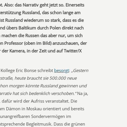
 Also: das Narrativ geht jetzt so. Einerseits
terstützung Russland, das schon lange am
 ist Russland wiederum so stark, dass es die
und übers Baltikum durch Polen direkt nach
h machen die Russen das aber nur, um sich
n Professor (oben im Bild) anzuschauen, der
der Kamera, in der Zeit und auf Twitter/X
 Kollege Eric Bonse schreibt
besorgt
:
„Gestern
rstraße, heute braucht sie 500.000 neue
schon morgen könnte Russland gewinnen und
rrativ hat sich bedenklich verschoben.“
Na ja,
dafür wird der Aufriss veranstaltet. Die
 am Dämon in Moskau orientiert und bereits
e unangreifbaren Sondervermögen im
ntsprechende Begleitmusik. Dass die grünen