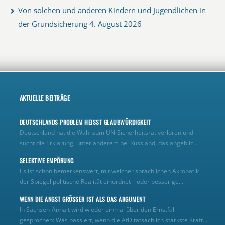
Von solchen und anderen Kindern und Jugendlichen in
der Grundsicherung
4. August 2026
AKTUELLE BEITRÄGE
DEUTSCHLANDS PROBLEM HEISST GLAUBWÜRDIGKEIT
Deutschland hat die Wahl zum UN‑Sicherheitsrat verloren und
sucht die Erklärung, unter anderem bei Russland, das angeblic...
SELEKTIVE EMPÖRUNG
Es ist schon bemerkenswert, mit welcher sprachlichen Akrobatik
der Spiegel politische Realität einordnet – oder besser ge...
WENN DIE ANGST GRÖSSER IST ALS DAS ARGUMENT
In Sachsen-Anhalt wird wieder einmal über den Ernstfall
gesprochen: Was passiert, wenn die AfD tatsächlich stärkste Kraft...