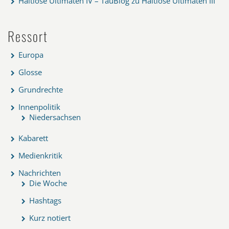
Haltlose Ultimaten IV – TauBlog
zu
Haltlose Ultimaten III
Ressort
Europa
Glosse
Grundrechte
Innenpolitik
Niedersachsen
Kabarett
Medienkritik
Nachrichten
Die Woche
Hashtags
Kurz notiert