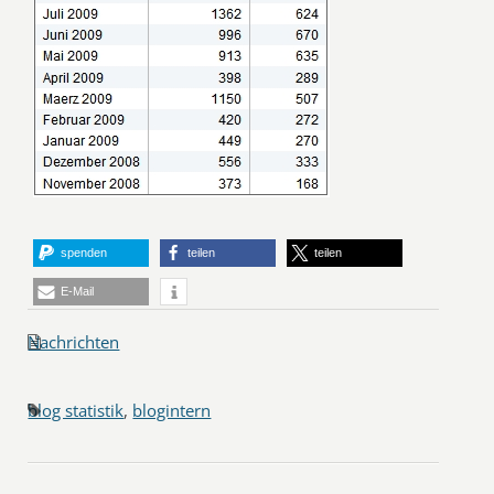
spenden
teilen
teilen
E-Mail
Nachrichten
blog statistik
,
blogintern