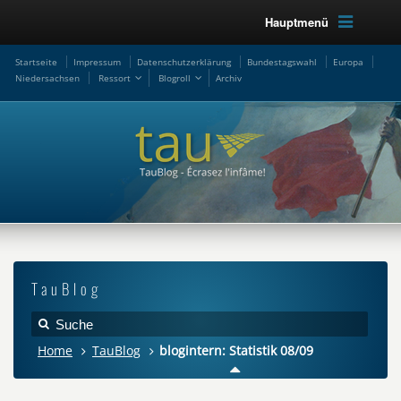
Hauptmenü
Startseite
Impressum
Datenschutzerklärung
Bundestagswahl
Europa
Niedersachsen
Ressort
Blogroll
Archiv
TauBlog
Home
TauBlog
blogintern: Statistik 08/09