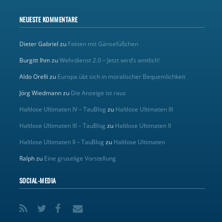
NEUESTE KOMMENTARE
Dieter Gabriel
zu
Fakten mit Gänsefüßchen
Burgitt Ihm
zu
Wehrdienst 2.0 – Jetzt wird’s amtlich!
Aldo Orelli
zu
Europa übt sich in moralischer Bequemlichkeit
Jörg Wiedmann
zu
Die Anzeige ist raus
Haltlose Ultimaten IV – TauBlog
zu
Haltlose Ultimaten III
Haltlose Ultimaten III – TauBlog
zu
Haltlose Ultimaten II
Haltlose Ultimaten II – TauBlog
zu
Haltlose Ultimaten
Ralph
zu
Eine gruselige Vorstellung
SOCIAL-MEDIA