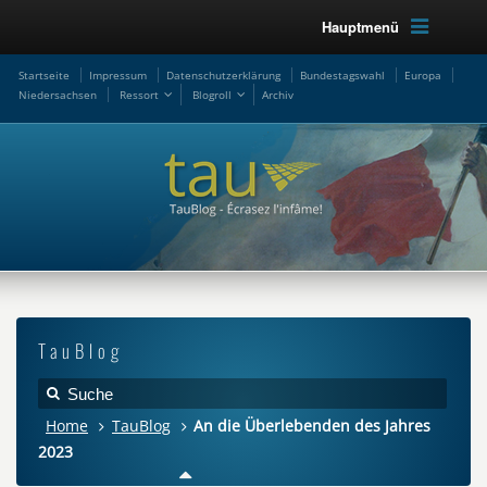
Hauptmenü
Startseite
Impressum
Datenschutzerklärung
Bundestagswahl
Europa
Niedersachsen
Ressort
Blogroll
Archiv
TauBlog
Home
TauBlog
An die Überlebenden des Jahres
2023