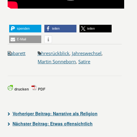
spenden
teilen
teilen
E-Mail
Kabarett
Jahresrückblick
,
Jahreswechsel
,
Martin Sonneborn
,
Satire
drucken
PDF
Vorheriger Beitrag:
Narrative als Religion
Nächster Beitrag:
Etwas offensichtlich