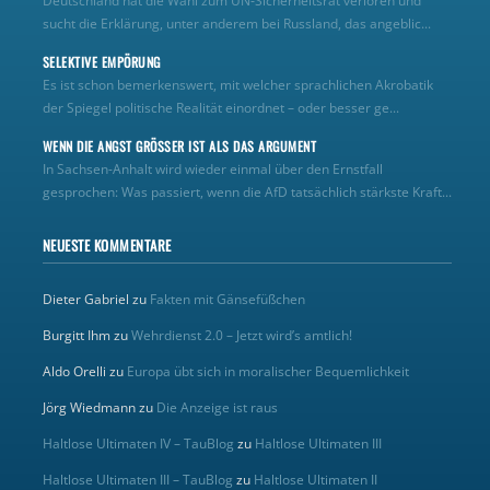
Deutschland hat die Wahl zum UN‑Sicherheitsrat verloren und
sucht die Erklärung, unter anderem bei Russland, das angeblic...
SELEKTIVE EMPÖRUNG
Es ist schon bemerkenswert, mit welcher sprachlichen Akrobatik
der Spiegel politische Realität einordnet – oder besser ge...
WENN DIE ANGST GRÖSSER IST ALS DAS ARGUMENT
In Sachsen-Anhalt wird wieder einmal über den Ernstfall
gesprochen: Was passiert, wenn die AfD tatsächlich stärkste Kraft...
NEUESTE KOMMENTARE
Dieter Gabriel
zu
Fakten mit Gänsefüßchen
Burgitt Ihm
zu
Wehrdienst 2.0 – Jetzt wird’s amtlich!
Aldo Orelli
zu
Europa übt sich in moralischer Bequemlichkeit
Jörg Wiedmann
zu
Die Anzeige ist raus
Haltlose Ultimaten IV – TauBlog
zu
Haltlose Ultimaten III
Haltlose Ultimaten III – TauBlog
zu
Haltlose Ultimaten II