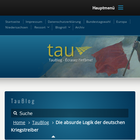
Hauptmenü
Startseite
Impressum
Datenschutzerklärung
Bundestagswahl
Europa
Niedersachsen
Ressort
Blogroll
Archiv
TauBlog
Home
TauBlog
Die absurde Logik der deutschen
Kriegstreiber