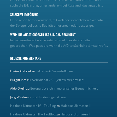
sucht die Erklärung, unter anderem bei Russland, das angeblic...
SELEKTIVE EMPÖRUNG
Es ist schon bemerkenswert, mit welcher sprachlichen Akrobatik
der Spiegel politische Realität einordnet – oder besser ge...
WENN DIE ANGST GRÖSSER IST ALS DAS ARGUMENT
In Sachsen-Anhalt wird wieder einmal über den Ernstfall
gesprochen: Was passiert, wenn die AfD tatsächlich stärkste Kraft...
NEUESTE KOMMENTARE
Dieter Gabriel
zu
Fakten mit Gänsefüßchen
Burgitt Ihm
zu
Wehrdienst 2.0 – Jetzt wird’s amtlich!
Aldo Orelli
zu
Europa übt sich in moralischer Bequemlichkeit
Jörg Wiedmann
zu
Die Anzeige ist raus
Haltlose Ultimaten IV – TauBlog
zu
Haltlose Ultimaten III
Haltlose Ultimaten III – TauBlog
zu
Haltlose Ultimaten II