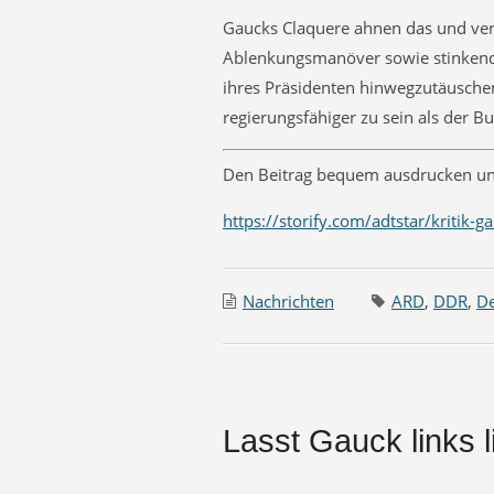
Gaucks Claquere ahnen das und ve
Ablenkungsmanöver sowie stinkende
ihres Präsidenten hinwegzutäuschen.
regierungsfähiger zu sein als der B
Den Beitrag bequem ausdrucken un
https://storify.com/adtstar/kritik-g
Nachrichten
ARD
,
DDR
,
D
Lasst Gauck links l