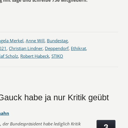
 mit sage und schreibe 736 Mitgliedern.
gela Merkel
,
Anne Will
,
Bundestag
,
021
,
Christian Lindner
,
Deppendorf
,
Ethikrat
,
af Scholz
,
Robert Habeck
,
STIKO
Gauck habe ja nur Kritik geübt
hahn
3
 der Bundespräsident habe lediglich Kritik