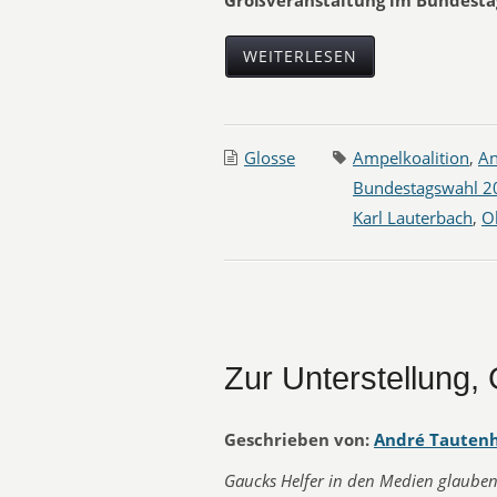
Großveranstaltung im Bundestag
WEITERLESEN
Glosse
Ampelkoalition
,
An
Bundestagswahl 2
Karl Lauterbach
,
Ol
Zur Unterstellung, 
Geschrieben von:
André Tauten
Gaucks Helfer in den Medien glauben,