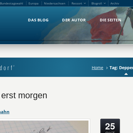
Bundestagswahl
Europa
Niedersachsen
Ressort
Blogroll
Archiv
Bundestagswahl
Europa
Niedersachsen
Ressort
Blogroll
Archiv
DAS BLOG
DER AUTOR
DIE SEITEN
DAS BLOG
DER AUTOR
DIE SEITEN
dorf'
Home
Tag: Deppe
 erst morgen
hahn
25