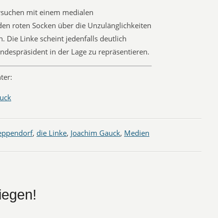
rsuchen mit einem medialen
n roten Socken über die Unzulänglichkeiten
 Die Linke scheint jedenfalls deutlich
undespräsident in der Lage zu repräsentieren.
ter:
auck
eppendorf
,
die Linke
,
Joachim Gauck
,
Medien
iegen!