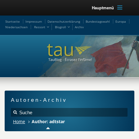
Hauptmenü
Startseite
Impressum
Datenschutzerklärung
Bundestagswahl
Europa
Niedersachsen
Ressort
Blogroll
Archiv
Autoren-Archiv
Home
Author: adtstar