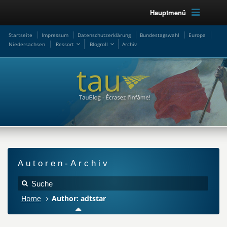
Hauptmenü
Startseite
Impressum
Datenschutzerklärung
Bundestagswahl
Europa
Niedersachsen
Ressort
Blogroll
Archiv
Autoren-Archiv
Home
Author: adtstar