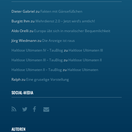
Dieter Gabriel
zu
Fakten mit Gänsefüßchen
Burgitt Ihm
zu
Wehrdienst 2.0 – Jetzt wird’s amtlich!
Aldo Orelli
zu
Europa übt sich in moralischer Bequemlichkeit
Jörg Wiedmann
zu
Die Anzeige ist raus
Haltlose Ultimaten IV – TauBlog
zu
Haltlose Ultimaten III
Haltlose Ultimaten III – TauBlog
zu
Haltlose Ultimaten II
Haltlose Ultimaten II – TauBlog
zu
Haltlose Ultimaten
Ralph
zu
Eine gruselige Vorstellung
SOCIAL-MEDIA
AUTOREN