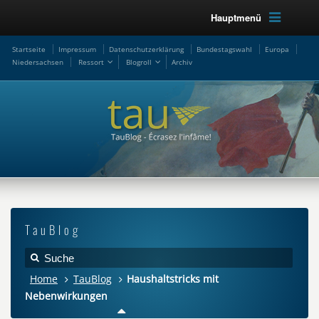
Hauptmenü
Startseite
Impressum
Datenschutzerklärung
Bundestagswahl
Europa
Niedersachsen
Ressort
Blogroll
Archiv
TauBlog
Home
TauBlog
Haushaltstricks mit
Nebenwirkungen