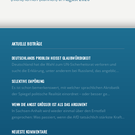
AKTUELLE BEITRÄGE
DEUTSCHLANDS PROBLEM HEISST GLAUBWÜRDIGKEIT
Deutschland hat die Wahl zum UN‑Sicherheitsrat verloren und
sucht die Erklärung, unter anderem bei Russland, das angeblic...
SELEKTIVE EMPÖRUNG
Es ist schon bemerkenswert, mit welcher sprachlichen Akrobatik
der Spiegel politische Realität einordnet – oder besser ge...
WENN DIE ANGST GRÖSSER IST ALS DAS ARGUMENT
In Sachsen-Anhalt wird wieder einmal über den Ernstfall
gesprochen: Was passiert, wenn die AfD tatsächlich stärkste Kraft...
NEUESTE KOMMENTARE