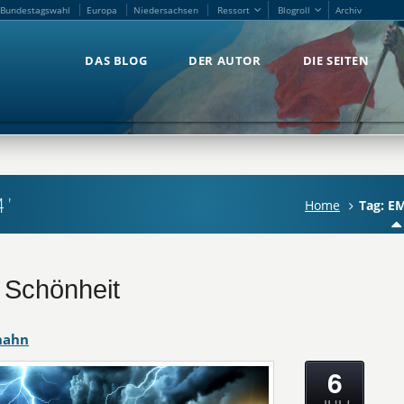
Bundestagswahl
Europa
Niedersachsen
Ressort
Blogroll
Archiv
Bundestagswahl
Europa
Niedersachsen
Ressort
Blogroll
Archiv
DAS BLOG
DER AUTOR
DIE SEITEN
DAS BLOG
DER AUTOR
DIE SEITEN
4'
Home
Tag: E
r Schönheit
hahn
6