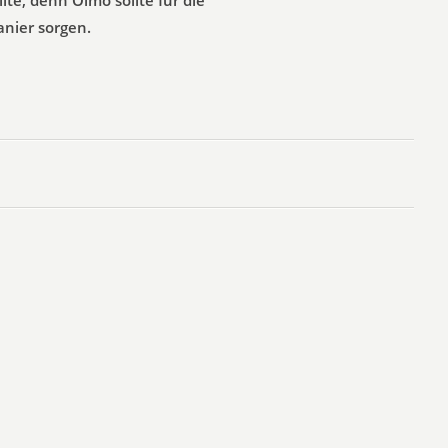
llte, denn Olmo sollte für die
nier sorgen.