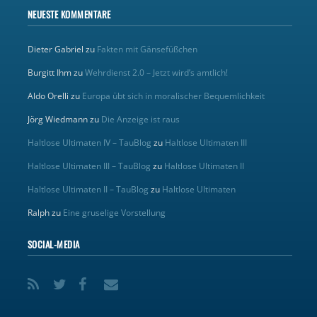
NEUESTE KOMMENTARE
Dieter Gabriel
zu
Fakten mit Gänsefüßchen
Burgitt Ihm
zu
Wehrdienst 2.0 – Jetzt wird’s amtlich!
Aldo Orelli
zu
Europa übt sich in moralischer Bequemlichkeit
Jörg Wiedmann
zu
Die Anzeige ist raus
Haltlose Ultimaten IV – TauBlog
zu
Haltlose Ultimaten III
Haltlose Ultimaten III – TauBlog
zu
Haltlose Ultimaten II
Haltlose Ultimaten II – TauBlog
zu
Haltlose Ultimaten
Ralph
zu
Eine gruselige Vorstellung
SOCIAL-MEDIA