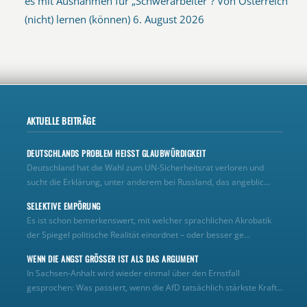
es mit Ausnahmen für „Schwerarbeiter“? Von Österreich
(nicht) lernen (können)
6. August 2026
AKTUELLE BEITRÄGE
DEUTSCHLANDS PROBLEM HEISST GLAUBWÜRDIGKEIT
Deutschland hat die Wahl zum UN‑Sicherheitsrat verloren und
sucht die Erklärung, unter anderem bei Russland, das angeblic...
SELEKTIVE EMPÖRUNG
Es ist schon bemerkenswert, mit welcher sprachlichen Akrobatik
der Spiegel politische Realität einordnet – oder besser ge...
WENN DIE ANGST GRÖSSER IST ALS DAS ARGUMENT
In Sachsen-Anhalt wird wieder einmal über den Ernstfall
gesprochen: Was passiert, wenn die AfD tatsächlich stärkste Kraft...