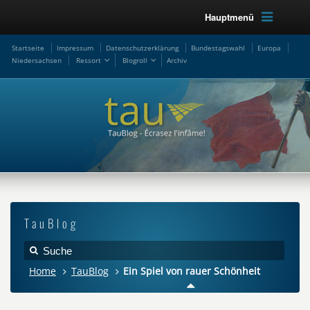
Hauptmenü
Startseite
Impressum
Datenschutzerklärung
Bundestagswahl
Europa
Niedersachsen
Ressort
Blogroll
Archiv
TauBlog
Home
TauBlog
Ein Spiel von rauer Schönheit