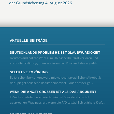
der Grundsicherung
4. August 2026
AKTUELLE BEITRÄGE
DEUTSCHLANDS PROBLEM HEISST GLAUBWÜRDIGKEIT
Deutschland hat die Wahl zum UN‑Sicherheitsrat verloren und
sucht die Erklärung, unter anderem bei Russland, das angeblic...
SELEKTIVE EMPÖRUNG
Es ist schon bemerkenswert, mit welcher sprachlichen Akrobatik
der Spiegel politische Realität einordnet – oder besser ge...
WENN DIE ANGST GRÖSSER IST ALS DAS ARGUMENT
In Sachsen-Anhalt wird wieder einmal über den Ernstfall
gesprochen: Was passiert, wenn die AfD tatsächlich stärkste Kraft...