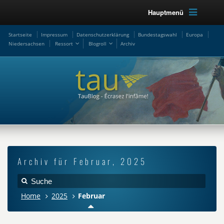
Hauptmenü
Startseite
Impressum
Datenschutzerklärung
Bundestagswahl
Europa
Niedersachsen
Ressort
Blogroll
Archiv
Archiv für Februar, 2025
Home
2025
Februar