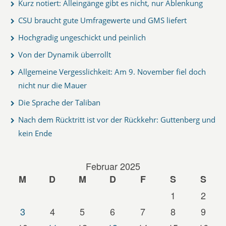
Kurz notiert: Alleingänge gibt es nicht, nur Ablenkung
CSU braucht gute Umfragewerte und GMS liefert
Hochgradig ungeschickt und peinlich
Von der Dynamik überrollt
Allgemeine Vergesslichkeit: Am 9. November fiel doch
nicht nur die Mauer
Die Sprache der Taliban
Nach dem Rücktritt ist vor der Rückkehr: Guttenberg und
kein Ende
Februar 2025
M
D
M
D
F
S
S
1
2
3
4
5
6
7
8
9