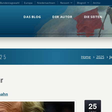
Bundestagswahl
Europa
Niedersachsen
Ressort
Blogroll
Archiv
Bundestagswahl
Europa
Niedersachsen
Ressort
Blogroll
Archiv
DAS BLOG
DER AUTOR
DIE SEITEN
DAS BLOG
DER AUTOR
DIE SEITEN
025
Home
2025
J
r
hahn
25