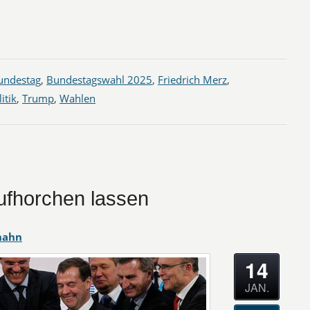
undestag
,
Bundestagswahl 2025
,
Friedrich Merz
,
itik
,
Trump
,
Wahlen
aufhorchen lassen
hahn
14
JAN.