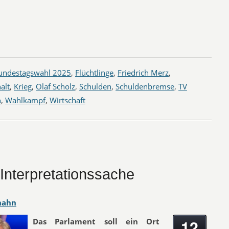
undestagswahl 2025
,
Flüchtlinge
,
Friedrich Merz
,
alt
,
Krieg
,
Olaf Scholz
,
Schulden
,
Schuldenbremse
,
TV
n
,
Wahlkampf
,
Wirtschaft
 Interpretationssache
hahn
12
Das Parlament soll ein Ort