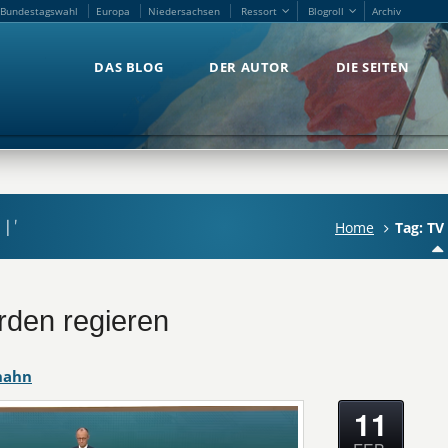
Bundestagswahl
Europa
Niedersachsen
Ressort
Blogroll
Archiv
Bundestagswahl
Europa
Niedersachsen
Ressort
Blogroll
Archiv
DAS BLOG
DER AUTOR
DIE SEITEN
DAS BLOG
DER AUTOR
DIE SEITEN
l'
Home
Tag: TV
den regieren
hahn
11