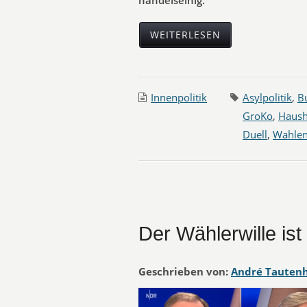
handelseinig.
WEITERLESEN
Innenpolitik
Asylpolitik
,
B
GroKo
,
Haush
Duell
,
Wahle
Der Wählerwille ist
Geschrieben von:
André Tauten