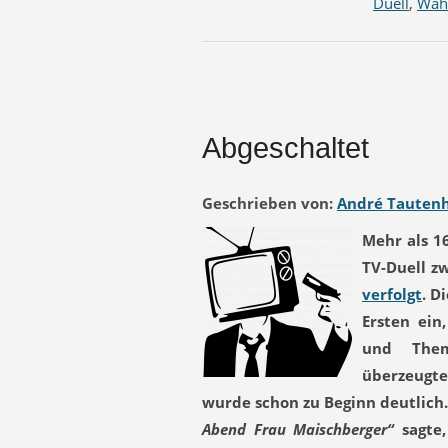
Duell
,
Wah
Abgeschaltet
Geschrieben von:
André Tauten
Mehr als 1
TV-Duell z
verfolgt
. D
Ersten ein
und Them
überzeugt
wurde schon zu Beginn deutlich
Abend Frau Maischberger“
sagte,