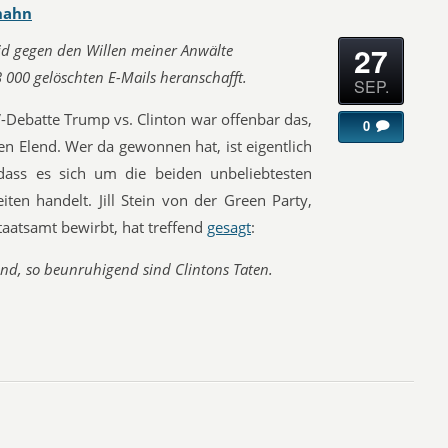
hahn
27
id gegen den Willen meiner Anwälte
3 000
gelöschten E-Mails heranschafft.
SEP.
TV-Debatte Trump vs. Clinton war offenbar das,
0
n Elend. Wer da gewonnen hat, ist eigentlich
dass es sich um die beiden unbeliebtesten
iten handelt. Jill Stein von der Green Party,
taatsamt bewirbt, hat treffend
gesagt
:
nd, so beunruhigend sind Clintons Taten.