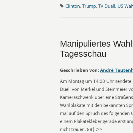
Clinton
,
Trump
,
TV Duell
,
US Wah
Manipuliertes Wahl
Tagesschau
Geschrieben von:
André Tauten
Am Montag um 14:00 Uhr sendete di
Duell von Merkel und Steinmeier v
Kameraschwenk über eine Straßense
Wahlplakate mit den bekannten Spr
mal auf den Spruch des folgenden C
einem Plakatekleber gerade erst a
nicht trauen. 88| :>>