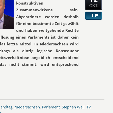
konstruktiven
OKT.
Zusammenwirkens sein.
1
Abgeordnete werden deshalb
für eine bestimmte Zeit gewählt
und haben weitgehende Rechte
uflösung eines Parlaments ist daher kein
s letzte Mittel. In Niedersachsen wird
tags als einzig logische Konsequenz
itsverhältnisse angeblich entscheidend
das nicht stimmt, wird entsprechend
Landtag
,
Niedersachsen
,
Parlament
,
Stephan Weil
,
TV