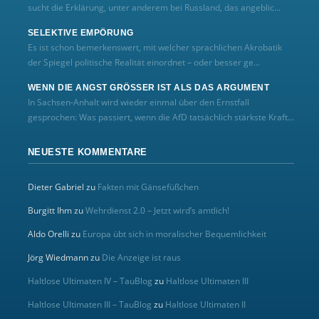
sucht die Erklärung, unter anderem bei Russland, das angeblic...
SELEKTIVE EMPÖRUNG
Es ist schon bemerkenswert, mit welcher sprachlichen Akrobatik
der Spiegel politische Realität einordnet – oder besser ge...
WENN DIE ANGST GRÖSSER IST ALS DAS ARGUMENT
In Sachsen-Anhalt wird wieder einmal über den Ernstfall
gesprochen: Was passiert, wenn die AfD tatsächlich stärkste Kraft...
NEUESTE KOMMENTARE
Dieter Gabriel
zu
Fakten mit Gänsefüßchen
Burgitt Ihm
zu
Wehrdienst 2.0 – Jetzt wird’s amtlich!
Aldo Orelli
zu
Europa übt sich in moralischer Bequemlichkeit
Jörg Wiedmann
zu
Die Anzeige ist raus
Haltlose Ultimaten IV – TauBlog
zu
Haltlose Ultimaten III
Haltlose Ultimaten III – TauBlog
zu
Haltlose Ultimaten II