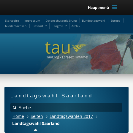
Hauptmenü
Startseite
Impressum
Datenschutzerklärung
Bundestagswahl
Europa
Niedersachsen
Ressort
Blogroll
Archiv
Landtagswahl Saarland
Home
Seiten
Landtagswahlen 2017
Landtagswahl Saarland