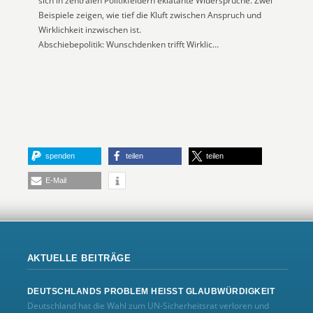
sich in zentralen Politikfeldern eklatante Widersprüche. Zwei
Beispiele zeigen, wie tief die Kluft zwischen Anspruch und
Wirklichkeit inzwischen ist.
Abschiebepolitik: Wunschdenken trifft Wirklic…
spenden
teilen
teilen
E-Mail
AKTUELLE BEITRÄGE
DEUTSCHLANDS PROBLEM HEISST GLAUBWÜRDIGKEIT
Deutschland hat die Wahl zum UN‑Sicherheitsrat verloren und