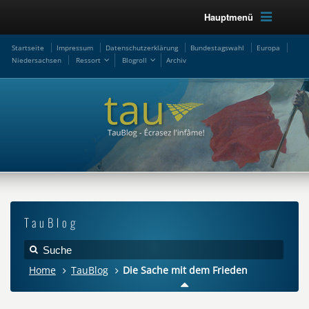
Hauptmenü
Startseite
Impressum
Datenschutzerklärung
Bundestagswahl
Europa
Niedersachsen
Ressort
Blogroll
Archiv
TauBlog
Home
TauBlog
Die Sache mit dem Frieden