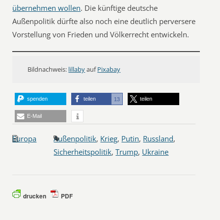
übernehmen wollen
. Die künftige deutsche
Außenpolitik dürfte also noch eine deutlich perversere
Vorstellung von Frieden und Völkerrecht entwickeln.
Bildnachweis:
lillaby
auf
Pixabay
spenden
teilen
teilen
13
E-Mail
Europa
Außenpolitik
,
Krieg
,
Putin
,
Russland
,
Sicherheitspolitik
,
Trump
,
Ukraine
drucken
PDF