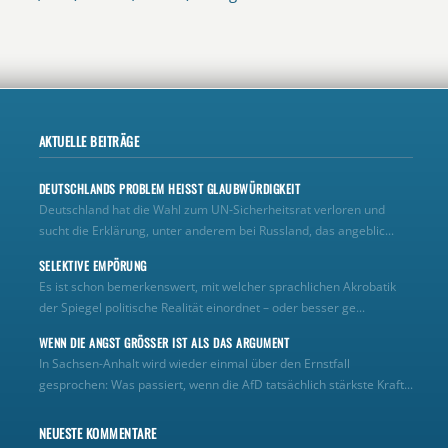
AKTUELLE BEITRÄGE
DEUTSCHLANDS PROBLEM HEISST GLAUBWÜRDIGKEIT
Deutschland hat die Wahl zum UN‑Sicherheitsrat verloren und
sucht die Erklärung, unter anderem bei Russland, das angeblic...
SELEKTIVE EMPÖRUNG
Es ist schon bemerkenswert, mit welcher sprachlichen Akrobatik
der Spiegel politische Realität einordnet – oder besser ge...
WENN DIE ANGST GRÖSSER IST ALS DAS ARGUMENT
In Sachsen-Anhalt wird wieder einmal über den Ernstfall
gesprochen: Was passiert, wenn die AfD tatsächlich stärkste Kraft...
NEUESTE KOMMENTARE