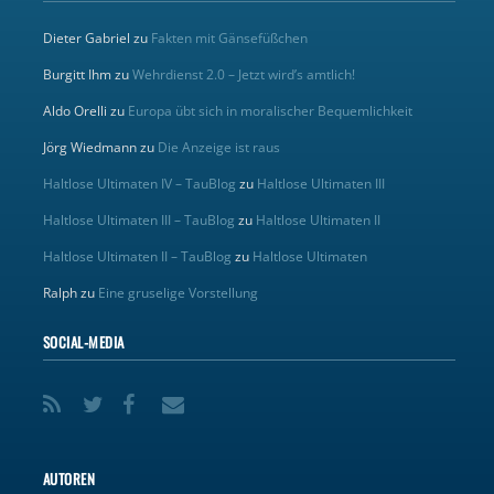
Dieter Gabriel
zu
Fakten mit Gänsefüßchen
Burgitt Ihm
zu
Wehrdienst 2.0 – Jetzt wird’s amtlich!
Aldo Orelli
zu
Europa übt sich in moralischer Bequemlichkeit
Jörg Wiedmann
zu
Die Anzeige ist raus
Haltlose Ultimaten IV – TauBlog
zu
Haltlose Ultimaten III
Haltlose Ultimaten III – TauBlog
zu
Haltlose Ultimaten II
Haltlose Ultimaten II – TauBlog
zu
Haltlose Ultimaten
Ralph
zu
Eine gruselige Vorstellung
SOCIAL-MEDIA
AUTOREN