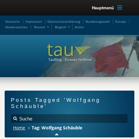
Hauptmenü
Startseite
Impressum
Datenschutzerklärung
Bundestagswahl
Europa
Niedersachsen
Ressort
Blogroll
Archiv
Posts Tagged 'Wolfgang
Schäuble'
Home
Tag: Wolfgang Schäuble