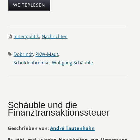
WEITERLESEN
Innenpolitik
,
Nachrichten
Dobrindt
,
PKW-Maut
,
Schuldenbremse
,
Wolfgang Schäuble
Schäuble und die
Finanztransaktionssteuer
Geschrieben von:
André Tautenhahn
Es gibt mal wieder Neuigkeiten zur Umsetzung