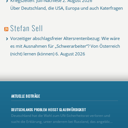
Kriegszeiten: Juli-Nachlese
2. August 2026
Über Deutschland, die USA, Europa und auch Katerfragen
Stefan Sell
Vorzeitiger abschlagsfreier Altersrentenbezug: Wie wäre
es mit Ausnahmen für „Schwerarbeiter“? Von Österreich
(nicht) lernen (können)
6. August 2026
AKTUELLE BEITRÄGE
DEUTSCHLANDS PROBLEM HEISST GLAUBWÜRDIGKEIT
Deutschland hat die Wahl zum UN‑Sicherheitsrat verloren und
sucht die Erklärung, unter anderem bei Russland, das angeblic...