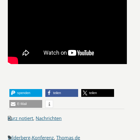
spenden
teilen
teilen
E-Mail
Kurz notiert
,
Nachrichten
Bilderberg-Konferenz
,
Thomas de