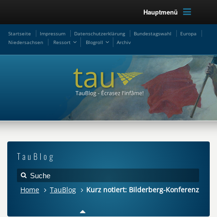
Hauptmenü
Startseite
Impressum
Datenschutzerklärung
Bundestagswahl
Europa
Niedersachsen
Ressort
Blogroll
Archiv
TauBlog
Home
TauBlog
Kurz notiert: Bilderberg-Konferenz