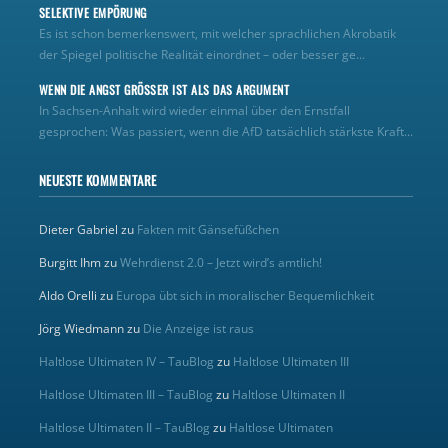
SELEKTIVE EMPÖRUNG
Es ist schon bemerkenswert, mit welcher sprachlichen Akrobatik
der Spiegel politische Realität einordnet – oder besser ge...
WENN DIE ANGST GRÖSSER IST ALS DAS ARGUMENT
In Sachsen-Anhalt wird wieder einmal über den Ernstfall
gesprochen: Was passiert, wenn die AfD tatsächlich stärkste Kraft...
NEUESTE KOMMENTARE
Dieter Gabriel
zu
Fakten mit Gänsefüßchen
Burgitt Ihm
zu
Wehrdienst 2.0 – Jetzt wird’s amtlich!
Aldo Orelli
zu
Europa übt sich in moralischer Bequemlichkeit
Jörg Wiedmann
zu
Die Anzeige ist raus
Haltlose Ultimaten IV – TauBlog
zu
Haltlose Ultimaten III
Haltlose Ultimaten III – TauBlog
zu
Haltlose Ultimaten II
Haltlose Ultimaten II – TauBlog
zu
Haltlose Ultimaten