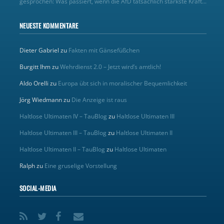
gesprochen: Was passiert, wenn die AfD tatsächlich stärkste Kraft...
NEUESTE KOMMENTARE
Dieter Gabriel
zu
Fakten mit Gänsefüßchen
Burgitt Ihm
zu
Wehrdienst 2.0 – Jetzt wird’s amtlich!
Aldo Orelli
zu
Europa übt sich in moralischer Bequemlichkeit
Jörg Wiedmann
zu
Die Anzeige ist raus
Haltlose Ultimaten IV – TauBlog
zu
Haltlose Ultimaten III
Haltlose Ultimaten III – TauBlog
zu
Haltlose Ultimaten II
Haltlose Ultimaten II – TauBlog
zu
Haltlose Ultimaten
Ralph
zu
Eine gruselige Vorstellung
SOCIAL-MEDIA