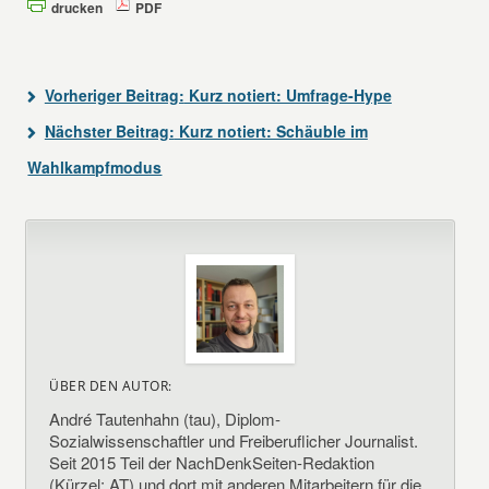
drucken
PDF
Vorheriger Beitrag:
Kurz notiert: Umfrage-Hype
Nächster Beitrag:
Kurz notiert: Schäuble im
Wahlkampfmodus
ÜBER DEN AUTOR:
André Tautenhahn (tau), Diplom-
Sozialwissenschaftler und Freiberuflicher Journalist.
Seit 2015 Teil der NachDenkSeiten-Redaktion
(Kürzel: AT) und dort mit anderen Mitarbeitern für die