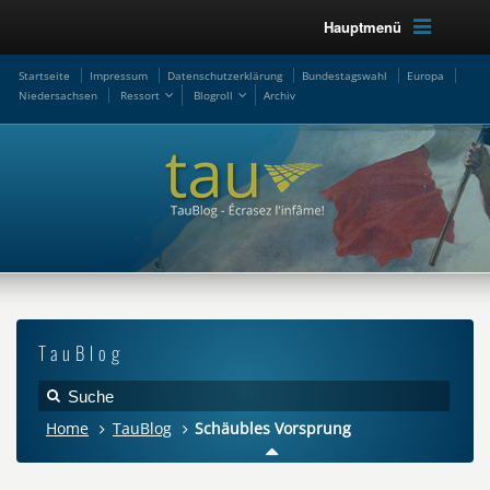
Hauptmenü
Startseite
Impressum
Datenschutzerklärung
Bundestagswahl
Europa
Niedersachsen
Ressort
Blogroll
Archiv
TauBlog
Home
TauBlog
Schäubles Vorsprung