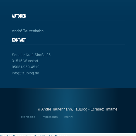
AUTOREN
André Tautenhahn
KONTAKT
Senator-Kraft-Straße 26
31515 Wunstorf
05031/959-4512
info@taublog.de
© André Tautenhahn, TauBlog - Écrasez l'infâme!
Startseite
Impressum
Archiv