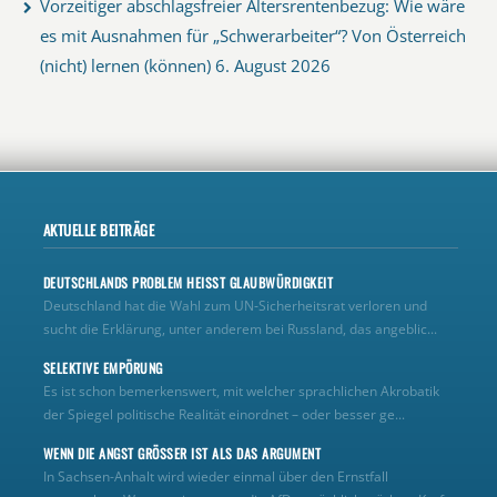
Vorzeitiger abschlagsfreier Altersrentenbezug: Wie wäre
es mit Ausnahmen für „Schwerarbeiter“? Von Österreich
(nicht) lernen (können)
6. August 2026
AKTUELLE BEITRÄGE
DEUTSCHLANDS PROBLEM HEISST GLAUBWÜRDIGKEIT
Deutschland hat die Wahl zum UN‑Sicherheitsrat verloren und
sucht die Erklärung, unter anderem bei Russland, das angeblic...
SELEKTIVE EMPÖRUNG
Es ist schon bemerkenswert, mit welcher sprachlichen Akrobatik
der Spiegel politische Realität einordnet – oder besser ge...
WENN DIE ANGST GRÖSSER IST ALS DAS ARGUMENT
In Sachsen-Anhalt wird wieder einmal über den Ernstfall