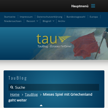
Hauptmenü
Startseite
Impressum
Datenschutzerklärung
Bundestagswahl
Europa
Niedersachsen
Ressort
Blogroll
Archiv
TauBlog
Home
TauBlog
Mieses Spiel mit Griechenland
geht weiter