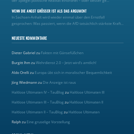
der Spiegel politische Realität einordnet – oder besser ge...
WENN DIE ANGST GRÖSSER IST ALS DAS ARGUMENT
In Sachsen-Anhalt wird wieder einmal über den Ernstfall
gesprochen: Was passiert, wenn die AfD tatsächlich stärkste Kraft...
NEUESTE KOMMENTARE
Dieter Gabriel
zu
Fakten mit Gänsefüßchen
Burgitt Ihm
zu
Wehrdienst 2.0 – Jetzt wird’s amtlich!
Aldo Orelli
zu
Europa übt sich in moralischer Bequemlichkeit
Jörg Wiedmann
zu
Die Anzeige ist raus
Haltlose Ultimaten IV – TauBlog
zu
Haltlose Ultimaten III
Haltlose Ultimaten III – TauBlog
zu
Haltlose Ultimaten II
Haltlose Ultimaten II – TauBlog
zu
Haltlose Ultimaten
Ralph
zu
Eine gruselige Vorstellung