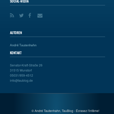
SOCIAL-MEDIA
AUTOREN
André Tautenhahn
KONTAKT
Senator-Kraft-Straße 26
31515 Wunstorf
05031/959-4512
info@taublog.de
© André Tautenhahn, TauBlog - Écrasez l'infâme!