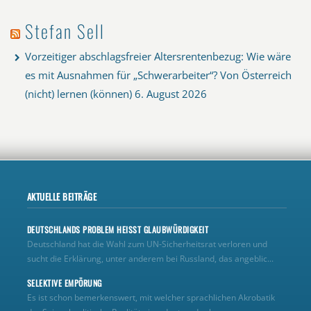
Stefan Sell
Vorzeitiger abschlagsfreier Altersrentenbezug: Wie wäre
es mit Ausnahmen für „Schwerarbeiter“? Von Österreich
(nicht) lernen (können)
6. August 2026
AKTUELLE BEITRÄGE
DEUTSCHLANDS PROBLEM HEISST GLAUBWÜRDIGKEIT
Deutschland hat die Wahl zum UN‑Sicherheitsrat verloren und
sucht die Erklärung, unter anderem bei Russland, das angeblic...
SELEKTIVE EMPÖRUNG
Es ist schon bemerkenswert, mit welcher sprachlichen Akrobatik