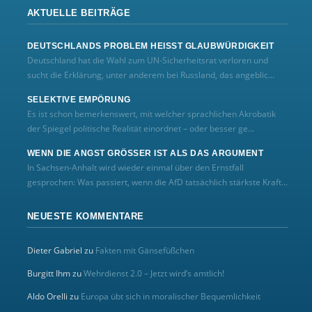
AKTUELLE BEITRÄGE
DEUTSCHLANDS PROBLEM HEISST GLAUBWÜRDIGKEIT
Deutschland hat die Wahl zum UN‑Sicherheitsrat verloren und
sucht die Erklärung, unter anderem bei Russland, das angeblic...
SELEKTIVE EMPÖRUNG
Es ist schon bemerkenswert, mit welcher sprachlichen Akrobatik
der Spiegel politische Realität einordnet – oder besser ge...
WENN DIE ANGST GRÖSSER IST ALS DAS ARGUMENT
In Sachsen-Anhalt wird wieder einmal über den Ernstfall
gesprochen: Was passiert, wenn die AfD tatsächlich stärkste Kraft...
NEUESTE KOMMENTARE
Dieter Gabriel
zu
Fakten mit Gänsefüßchen
Burgitt Ihm
zu
Wehrdienst 2.0 – Jetzt wird’s amtlich!
Aldo Orelli
zu
Europa übt sich in moralischer Bequemlichkeit