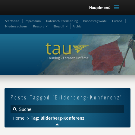
Hauptmenü
Startseite
Impressum
Datenschutzerklärung
Bundestagswahl
Europa
Niedersachsen
Ressort
Blogroll
Archiv
Posts Tagged 'Bilderberg-Konferenz'
Home
Tag: Bilderberg-Konferenz