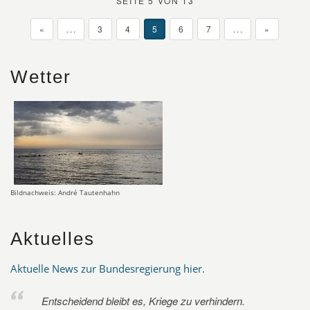
SEITE 5 VON 13
«
...
3
4
5
6
7
...
»
Wetter
Bildnachweis: André Tautenhahn
Aktuelles
Aktuelle News zur Bundesregierung hier
.
Entscheidend bleibt es, Kriege zu verhindern.