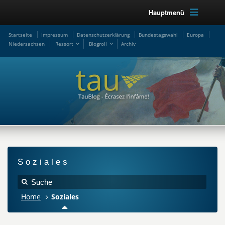
Hauptmenü
Startseite
Impressum
Datenschutzerklärung
Bundestagswahl
Europa
Niedersachsen
Ressort
Blogroll
Archiv
Soziales
Home
Soziales