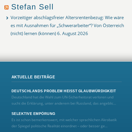
Stefan Sell
Vorzeitiger abschlagsfreier Altersrentenbezug: Wie wäre
es mit Ausnahmen für „Schwerarbeiter“? Von Österreich
(nicht) lernen (können)
6. August 2026
AKTUELLE BEITRÄGE
DEUTSCHLANDS PROBLEM HEISST GLAUBWÜRDIGKEIT
Deutschland hat die Wahl zum UN‑Sicherheitsrat verloren und
sucht die Erklärung, unter anderem bei Russland, das angeblic...
SELEKTIVE EMPÖRUNG
Es ist schon bemerkenswert, mit welcher sprachlichen Akrobatik
der Spiegel politische Realität einordnet – oder besser ge...