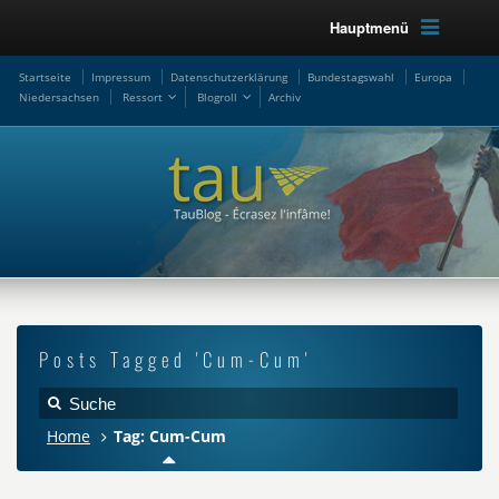
Hauptmenü
Startseite
Impressum
Datenschutzerklärung
Bundestagswahl
Europa
Niedersachsen
Ressort
Blogroll
Archiv
Posts Tagged 'Cum-Cum'
Home
Tag: Cum-Cum