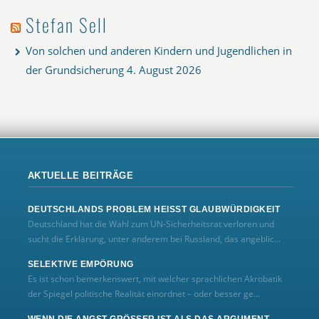
Stefan Sell
Von solchen und anderen Kindern und Jugendlichen in
der Grundsicherung
4. August 2026
AKTUELLE BEITRÄGE
DEUTSCHLANDS PROBLEM HEISST GLAUBWÜRDIGKEIT
Deutschland hat die Wahl zum UN‑Sicherheitsrat verloren und
sucht die Erklärung, unter anderem bei Russland, das angeblic...
SELEKTIVE EMPÖRUNG
Es ist schon bemerkenswert, mit welcher sprachlichen Akrobatik
der Spiegel politische Realität einordnet – oder besser ge...
WENN DIE ANGST GRÖSSER IST ALS DAS ARGUMENT