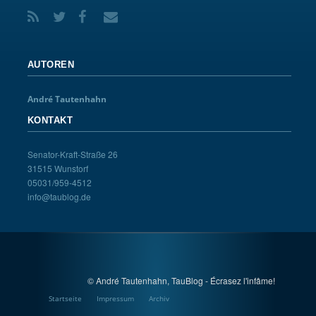
AUTOREN
André Tautenhahn
KONTAKT
Senator-Kraft-Straße 26
31515 Wunstorf
05031/959-4512
info@taublog.de
© André Tautenhahn, TauBlog - Écrasez l'infâme!
Startseite
Impressum
Archiv