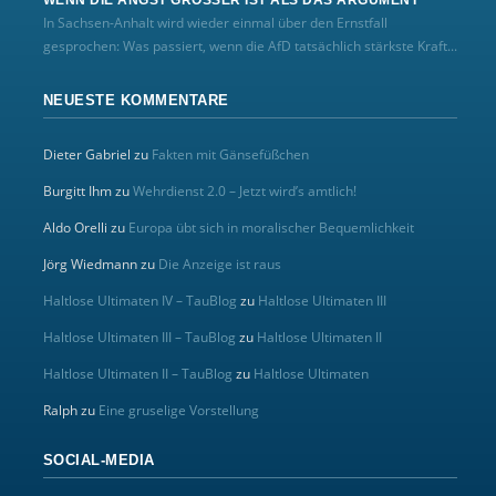
In Sachsen-Anhalt wird wieder einmal über den Ernstfall
gesprochen: Was passiert, wenn die AfD tatsächlich stärkste Kraft...
NEUESTE KOMMENTARE
Dieter Gabriel
zu
Fakten mit Gänsefüßchen
Burgitt Ihm
zu
Wehrdienst 2.0 – Jetzt wird’s amtlich!
Aldo Orelli
zu
Europa übt sich in moralischer Bequemlichkeit
Jörg Wiedmann
zu
Die Anzeige ist raus
Haltlose Ultimaten IV – TauBlog
zu
Haltlose Ultimaten III
Haltlose Ultimaten III – TauBlog
zu
Haltlose Ultimaten II
Haltlose Ultimaten II – TauBlog
zu
Haltlose Ultimaten
Ralph
zu
Eine gruselige Vorstellung
SOCIAL-MEDIA