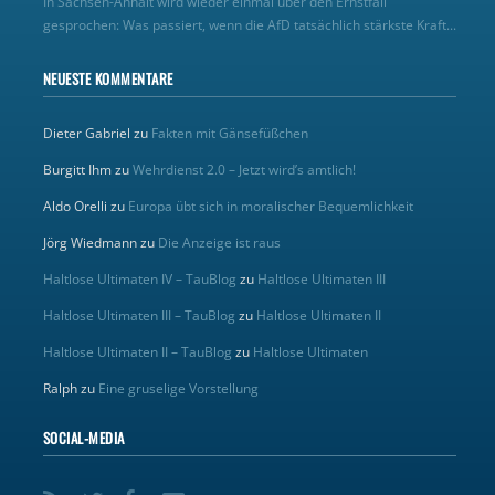
In Sachsen-Anhalt wird wieder einmal über den Ernstfall
gesprochen: Was passiert, wenn die AfD tatsächlich stärkste Kraft...
NEUESTE KOMMENTARE
Dieter Gabriel
zu
Fakten mit Gänsefüßchen
Burgitt Ihm
zu
Wehrdienst 2.0 – Jetzt wird’s amtlich!
Aldo Orelli
zu
Europa übt sich in moralischer Bequemlichkeit
Jörg Wiedmann
zu
Die Anzeige ist raus
Haltlose Ultimaten IV – TauBlog
zu
Haltlose Ultimaten III
Haltlose Ultimaten III – TauBlog
zu
Haltlose Ultimaten II
Haltlose Ultimaten II – TauBlog
zu
Haltlose Ultimaten
Ralph
zu
Eine gruselige Vorstellung
SOCIAL-MEDIA