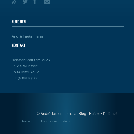
AUTOREN
André Tautenhahn
KONTAKT
Senator-Kraft-Straße 26
31515 Wunstorf
05031/959-4512
info@taublog.de
© André Tautenhahn, TauBlog - Écrasez l'infâme!
Startseite
Impressum
Archiv