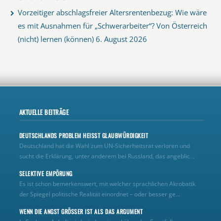
Vorzeitiger abschlagsfreier Altersrentenbezug: Wie wäre
es mit Ausnahmen für „Schwerarbeiter“? Von Österreich
(nicht) lernen (können)
6. August 2026
AKTUELLE BEITRÄGE
DEUTSCHLANDS PROBLEM HEISST GLAUBWÜRDIGKEIT
Deutschland hat die Wahl zum UN‑Sicherheitsrat verloren und
sucht die Erklärung, unter anderem bei Russland, das angeblic...
SELEKTIVE EMPÖRUNG
Es ist schon bemerkenswert, mit welcher sprachlichen Akrobatik
der Spiegel politische Realität einordnet – oder besser ge...
WENN DIE ANGST GRÖSSER IST ALS DAS ARGUMENT