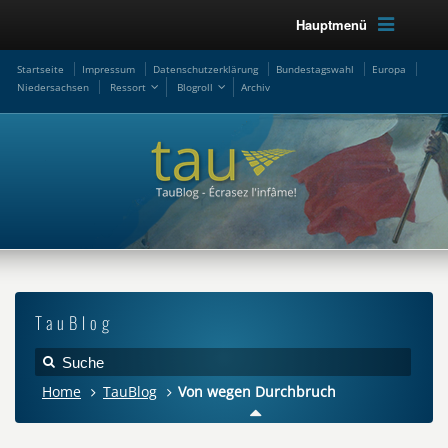
Hauptmenü
Startseite
Impressum
Datenschutzerklärung
Bundestagswahl
Europa
Niedersachsen
Ressort
Blogroll
Archiv
TauBlog
Home
TauBlog
Von wegen Durchbruch