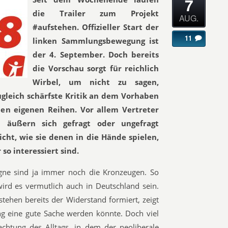
7
die Trailer zum Projekt
AUG.
#aufstehen. Offizieller Start der
11
linken Sammlungsbewegung ist
der 4. September. Doch bereits
die Vorschau sorgt für reichlich
Wirbel, um nicht zu sagen,
ugleich schärfste Kritik an dem Vorhaben
en eigenen Reihen. Vor allem Vertreter
 äußern sich gefragt oder ungefragt
ht, wie sie denen in die Hände spielen,
so interessiert sind.
gne sind ja immer noch die Kronzeugen. So
ird es vermutlich auch in Deutschland sein.
stehen bereits der Widerstand formiert, zeigt
 eine gute Sache werden könnte. Doch viel
bachtung des Alltags, in dem der neoliberale