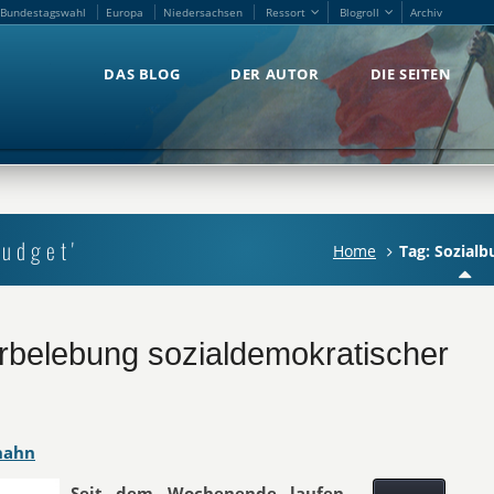
Bundestagswahl
Europa
Niedersachsen
Ressort
Blogroll
Archiv
Bundestagswahl
Europa
Niedersachsen
Ressort
Blogroll
Archiv
DAS BLOG
DER AUTOR
DIE SEITEN
DAS BLOG
DER AUTOR
DIE SEITEN
budget'
Home
Tag: Sozialb
rbelebung sozialdemokratischer
hahn
Seit dem Wochenende laufen