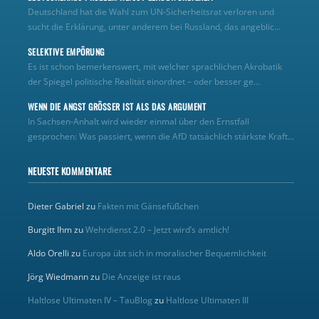
Deutschland hat die Wahl zum UN‑Sicherheitsrat verloren und
sucht die Erklärung, unter anderem bei Russland, das angeblic...
SELEKTIVE EMPÖRUNG
Es ist schon bemerkenswert, mit welcher sprachlichen Akrobatik
der Spiegel politische Realität einordnet – oder besser ge...
WENN DIE ANGST GRÖSSER IST ALS DAS ARGUMENT
In Sachsen-Anhalt wird wieder einmal über den Ernstfall
gesprochen: Was passiert, wenn die AfD tatsächlich stärkste Kraft...
NEUESTE KOMMENTARE
Dieter Gabriel
zu
Fakten mit Gänsefüßchen
Burgitt Ihm
zu
Wehrdienst 2.0 – Jetzt wird’s amtlich!
Aldo Orelli
zu
Europa übt sich in moralischer Bequemlichkeit
Jörg Wiedmann
zu
Die Anzeige ist raus
Haltlose Ultimaten IV – TauBlog
zu
Haltlose Ultimaten III