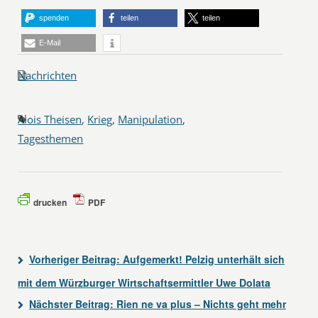
spenden
teilen
teilen
E-Mail
Nachrichten
Alois Theisen
,
Krieg
,
Manipulation
,
Tagesthemen
drucken
PDF
Vorheriger Beitrag:
Aufgemerkt! Pelzig unterhält sich
mit dem Würzburger Wirtschaftsermittler Uwe Dolata
Nächster Beitrag:
Rien ne va plus – Nichts geht mehr