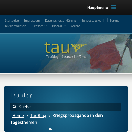
Hauptmenü
Startseite
Impressum
Datenschutzerklärung
Bundestagswahl
Europa
Niedersachsen
Ressort
Blogroll
Archiv
TauBlog
Home
TauBlog
Kriegspropaganda in den
Tagesthemen