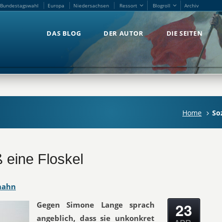
Bundestagswahl
Europa
Niedersachsen
Ressort
Blogroll
Archiv
Bundestagswahl
Europa
Niedersachsen
Ressort
Blogroll
Archiv
DAS BLOG
DER AUTOR
DIE SEITEN
DAS BLOG
DER AUTOR
DIE SEITEN
Home
So
 eine Floskel
hahn
23
Gegen Simone Lange sprach
angeblich, dass sie unkonkret