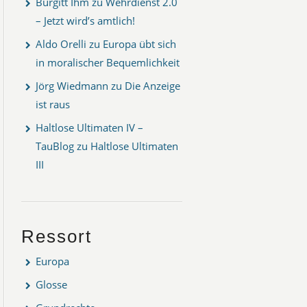
Burgitt Ihm
zu
Wehrdienst 2.0
– Jetzt wird’s amtlich!
Aldo Orelli
zu
Europa übt sich
in moralischer Bequemlichkeit
Jörg Wiedmann
zu
Die Anzeige
ist raus
Haltlose Ultimaten IV –
TauBlog
zu
Haltlose Ultimaten
III
Ressort
Europa
Glosse