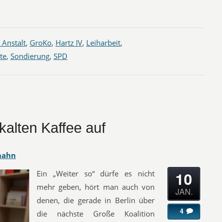
 Anstalt
,
GroKo
,
Hartz IV
,
Leiharbeit
,
te
,
Sondierung
,
SPD
alten Kaffee auf
hahn
10
Ein „Weiter so“ dürfe es nicht
mehr geben, hört man auch von
JAN.
denen, die gerade in Berlin über
4
die nächste Große Koalition