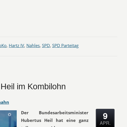
oKo
,
Hartz IV
,
Nahles
,
SPD
,
SPD Parteitag
 Heil im Kombilohn
hahn
9
Der Bundesarbeitsminister
Hubertus Heil hat eine ganz
APR.