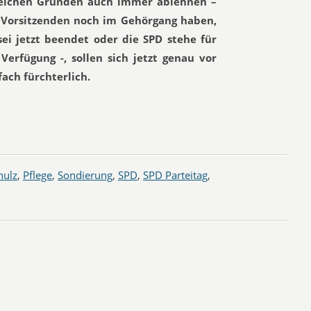
welchen Gründen auch immer ablehnen –
es Vorsitzenden noch im Gehörgang haben,
sei jetzt beendet oder die SPD stehe für
Verfügung -, sollen sich jetzt genau vor
ach fürchterlich.
hulz
,
Pflege
,
Sondierung
,
SPD
,
SPD Parteitag
,