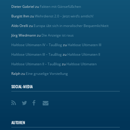
Dieter Gabriel
zu
Fakten mit Gänsefüßchen
Burgitt Ihm
zu
Wehrdienst 2.0 – Jetzt wird’s amtlich!
Aldo Orelli
zu
Europa übt sich in moralischer Bequemlichkeit
Jörg Wiedmann
zu
Die Anzeige ist raus
Haltlose Ultimaten IV – TauBlog
zu
Haltlose Ultimaten III
Haltlose Ultimaten III – TauBlog
zu
Haltlose Ultimaten II
Haltlose Ultimaten II – TauBlog
zu
Haltlose Ultimaten
Ralph
zu
Eine gruselige Vorstellung
SOCIAL-MEDIA
AUTOREN