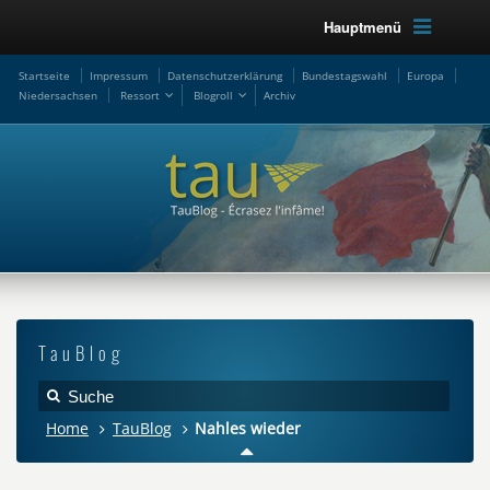
Hauptmenü
Startseite
Impressum
Datenschutzerklärung
Bundestagswahl
Europa
Niedersachsen
Ressort
Blogroll
Archiv
TauBlog
Home
TauBlog
Nahles wieder