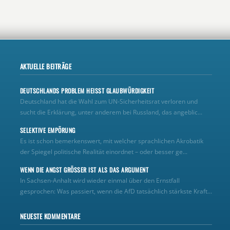
AKTUELLE BEITRÄGE
DEUTSCHLANDS PROBLEM HEISST GLAUBWÜRDIGKEIT
Deutschland hat die Wahl zum UN‑Sicherheitsrat verloren und
sucht die Erklärung, unter anderem bei Russland, das angeblic...
SELEKTIVE EMPÖRUNG
Es ist schon bemerkenswert, mit welcher sprachlichen Akrobatik
der Spiegel politische Realität einordnet – oder besser ge...
WENN DIE ANGST GRÖSSER IST ALS DAS ARGUMENT
In Sachsen-Anhalt wird wieder einmal über den Ernstfall
gesprochen: Was passiert, wenn die AfD tatsächlich stärkste Kraft...
NEUESTE KOMMENTARE