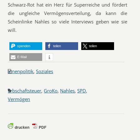
Schwarz-Rot hat ein Herz für Superreiche und fördert
die ungleiche Vermögensverteilung, da kann die
Scheinlinke Nahles so viele Interviews geben wie sie
will.
spenden
teilen
teilen
E-Mail
Innenpolitik
,
Soziales
Erbschaftsteuer
,
GroKo
,
Nahles
,
SPD
,
Vermögen
drucken
PDF