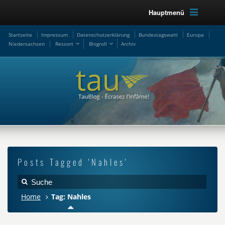
Hauptmenü
Startseite
Impressum
Datenschutzerklärung
Bundestagswahl
Europa
Niedersachsen
Ressort
Blogroll
Archiv
Posts Tagged 'Nahles'
Home
Tag: Nahles