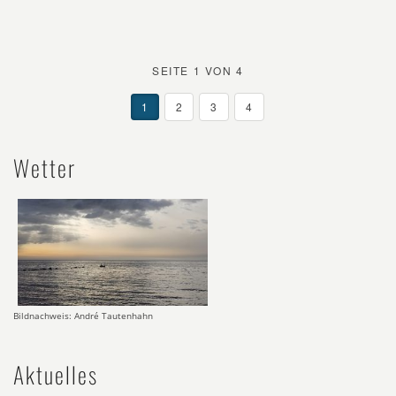
SEITE 1 VON 4
1
2
3
4
Wetter
Bildnachweis: André Tautenhahn
Aktuelles