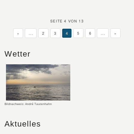
SEITE 4 VON 13
«
...
2
3
4
5
6
...
»
Wetter
Bildnachweis: André Tautenhahn
Aktuelles