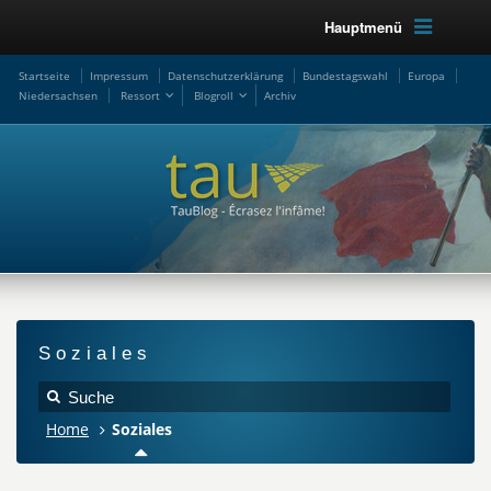
Hauptmenü
Startseite
Impressum
Datenschutzerklärung
Bundestagswahl
Europa
Niedersachsen
Ressort
Blogroll
Archiv
Soziales
Home
Soziales