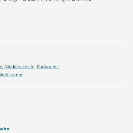
e
,
Niedersachsen
,
Parlament
,
Wahlkampf
hahn