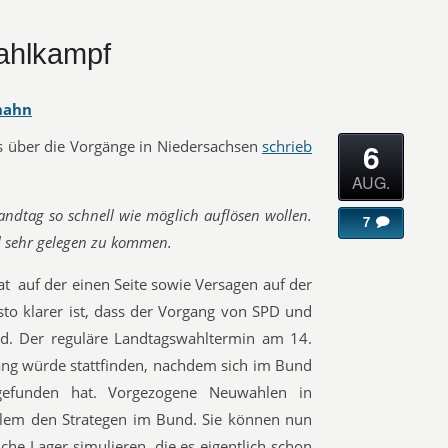
wahlkampf
hahn
6
ls über die Vorgänge in Niedersachsen
schrieb
AUG.
andtag so schnell wie möglich auflösen wollen.
7
l sehr gelegen zu kommen.
at auf der einen Seite sowie Versagen auf der
sto klarer ist, dass der Vorgang von SPD und
rd. Der reguläre Landtagswahltermin am 14.
gang würde stattfinden, nachdem sich im Bund
 gefunden hat. Vorgezogene Neuwahlen in
llem den Strategen im Bund. Sie können nun
he Lager simulieren, die es eigentlich schon