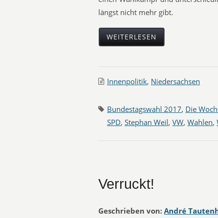
längst nicht mehr gibt.
WEITERLESEN
Innenpolitik
,
Niedersachsen
Bundestagswahl 2017
,
Die Woch
SPD
,
Stephan Weil
,
VW
,
Wahlen
,
Verruckt!
Geschrieben von:
André Tauten