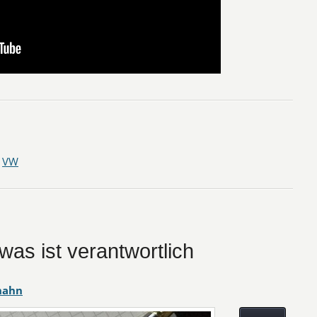
,
VW
dwas ist verantwortlich
hahn