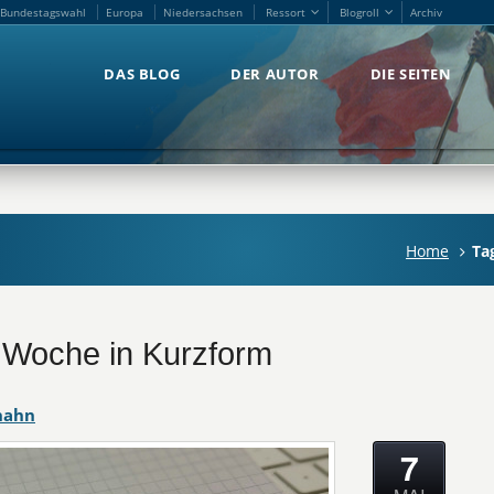
Bundestagswahl
Europa
Niedersachsen
Ressort
Blogroll
Archiv
Bundestagswahl
Europa
Niedersachsen
Ressort
Blogroll
Archiv
DAS BLOG
DER AUTOR
DIE SEITEN
DAS BLOG
DER AUTOR
DIE SEITEN
Home
Ta
e Woche in Kurzform
hahn
7