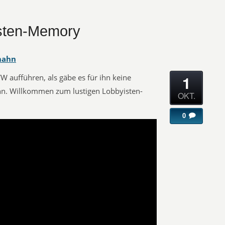
isten-Memory
hahn
1
 aufführen, als gäbe es für ihn keine
ann. Willkommen zum lustigen Lobbyisten-
OKT.
0