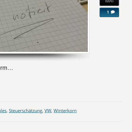
MAI
1
form…
les
,
Steuerschätzung
,
VW
,
Winterkorn