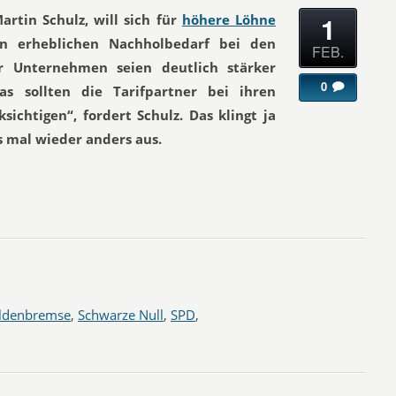
1
rtin Schulz, will sich für
höhere Löhne
en erheblichen Nachholbedarf bei den
FEB.
 Unternehmen seien deutlich stärker
0
s sollten die Tarifpartner bei ihren
ichtigen“, fordert Schulz. Das klingt ja
es mal wieder anders aus.
ldenbremse
,
Schwarze Null
,
SPD
,