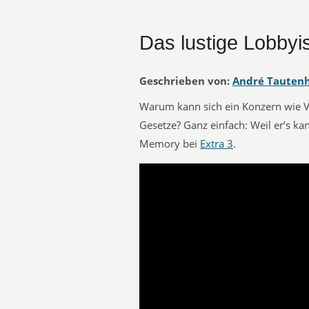
Das lustige Lobby
Geschrieben von:
André Tauten
Warum kann sich ein Konzern wie VW
Gesetze? Ganz einfach: Weil er’s k
Memory bei
Extra 3
.