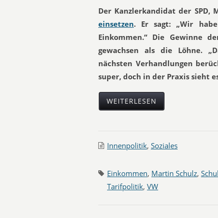
Der Kanzlerkandidat der SPD, Ma
einsetzen
. Er sagt: „Wir hab
Einkommen.“ Die Gewinne der
gewachsen als die Löhne. „Da
nächsten Verhandlungen berücks
super, doch in der Praxis sieht 
WEITERLESEN
Innenpolitik
,
Soziales
Einkommen
,
Martin Schulz
,
Schu
Tarifpolitik
,
VW