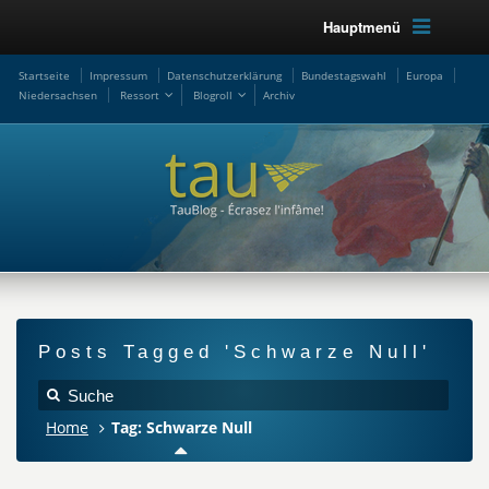
Hauptmenü
Startseite
Impressum
Datenschutzerklärung
Bundestagswahl
Europa
Niedersachsen
Ressort
Blogroll
Archiv
Posts Tagged 'Schwarze Null'
Home
Tag: Schwarze Null