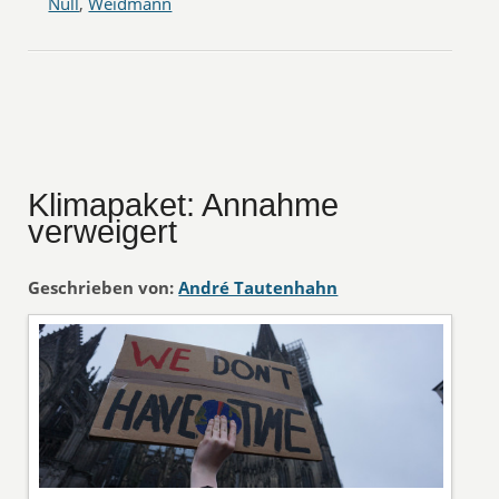
Null
,
Weidmann
Klimapaket: Annahme
verweigert
Geschrieben von:
André Tautenhahn