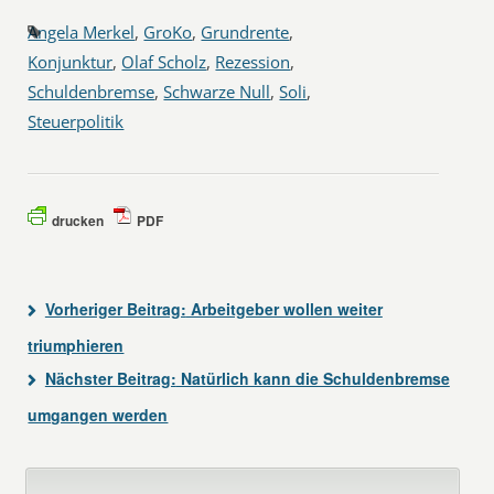
Angela Merkel
,
GroKo
,
Grundrente
,
Konjunktur
,
Olaf Scholz
,
Rezession
,
Schuldenbremse
,
Schwarze Null
,
Soli
,
Steuerpolitik
drucken
PDF
Vorheriger Beitrag:
Arbeitgeber wollen weiter
triumphieren
Nächster Beitrag:
Natürlich kann die Schuldenbremse
umgangen werden