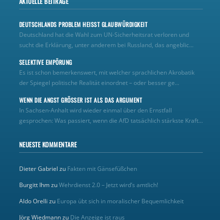
AKTUELLE BEITRÄGE
DEUTSCHLANDS PROBLEM HEISST GLAUBWÜRDIGKEIT
Deutschland hat die Wahl zum UN‑Sicherheitsrat verloren und
sucht die Erklärung, unter anderem bei Russland, das angeblic...
SELEKTIVE EMPÖRUNG
Es ist schon bemerkenswert, mit welcher sprachlichen Akrobatik
der Spiegel politische Realität einordnet – oder besser ge...
WENN DIE ANGST GRÖSSER IST ALS DAS ARGUMENT
In Sachsen-Anhalt wird wieder einmal über den Ernstfall
gesprochen: Was passiert, wenn die AfD tatsächlich stärkste Kraft...
NEUESTE KOMMENTARE
Dieter Gabriel
zu
Fakten mit Gänsefüßchen
Burgitt Ihm
zu
Wehrdienst 2.0 – Jetzt wird’s amtlich!
Aldo Orelli
zu
Europa übt sich in moralischer Bequemlichkeit
Jörg Wiedmann
zu
Die Anzeige ist raus