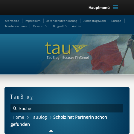
Hauptmenü
Startseite
Impressum
Datenschutzerklärung
Bundestagswahl
Europa
Niedersachsen
Ressort
Blogroll
Archiv
TauBlog
Home
TauBlog
Scholz hat Partnerin schon
gefunden