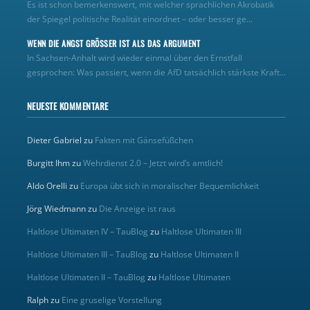
Es ist schon bemerkenswert, mit welcher sprachlichen Akrobatik
der Spiegel politische Realität einordnet – oder besser ge...
WENN DIE ANGST GRÖSSER IST ALS DAS ARGUMENT
In Sachsen-Anhalt wird wieder einmal über den Ernstfall
gesprochen: Was passiert, wenn die AfD tatsächlich stärkste Kraft...
NEUESTE KOMMENTARE
Dieter Gabriel
zu
Fakten mit Gänsefüßchen
Burgitt Ihm
zu
Wehrdienst 2.0 – Jetzt wird’s amtlich!
Aldo Orelli
zu
Europa übt sich in moralischer Bequemlichkeit
Jörg Wiedmann
zu
Die Anzeige ist raus
Haltlose Ultimaten IV – TauBlog
zu
Haltlose Ultimaten III
Haltlose Ultimaten III – TauBlog
zu
Haltlose Ultimaten II
Haltlose Ultimaten II – TauBlog
zu
Haltlose Ultimaten
Ralph
zu
Eine gruselige Vorstellung