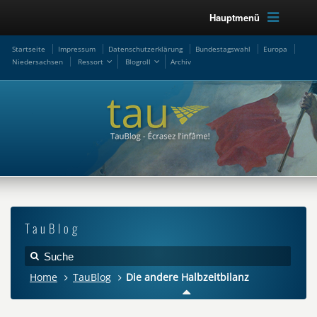
Hauptmenü
Startseite
Impressum
Datenschutzerklärung
Bundestagswahl
Europa
Niedersachsen
Ressort
Blogroll
Archiv
TauBlog
Home
TauBlog
Die andere Halbzeitbilanz