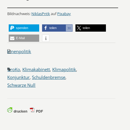
Bildnachweis:
NiklasPntk
auf
Pixabay
spenden
teilen
teilen
30
E-Mail
Innenpolitik
GroKo
,
Klimakabinett
,
Klimapolitik
,
Konjunktur
,
Schuldenbremse
,
Schwarze Null
drucken
PDF