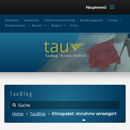
Hauptmenü
Startseite
Impressum
Datenschutzerklärung
Bundestagswahl
Europa
Niedersachsen
Ressort
Blogroll
Archiv
TauBlog
Home
TauBlog
Klimapaket: Annahme verweigert