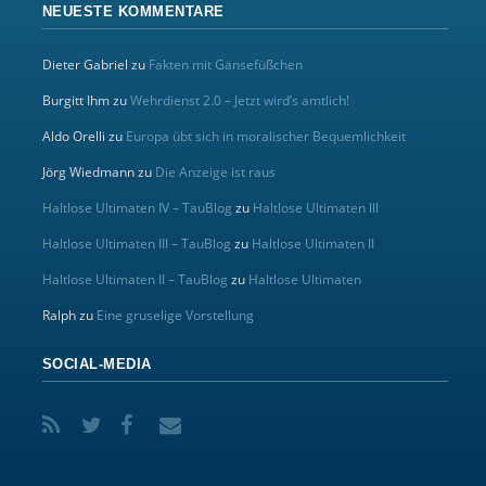
NEUESTE KOMMENTARE
Dieter Gabriel
zu
Fakten mit Gänsefüßchen
Burgitt Ihm
zu
Wehrdienst 2.0 – Jetzt wird’s amtlich!
Aldo Orelli
zu
Europa übt sich in moralischer Bequemlichkeit
Jörg Wiedmann
zu
Die Anzeige ist raus
Haltlose Ultimaten IV – TauBlog
zu
Haltlose Ultimaten III
Haltlose Ultimaten III – TauBlog
zu
Haltlose Ultimaten II
Haltlose Ultimaten II – TauBlog
zu
Haltlose Ultimaten
Ralph
zu
Eine gruselige Vorstellung
SOCIAL-MEDIA