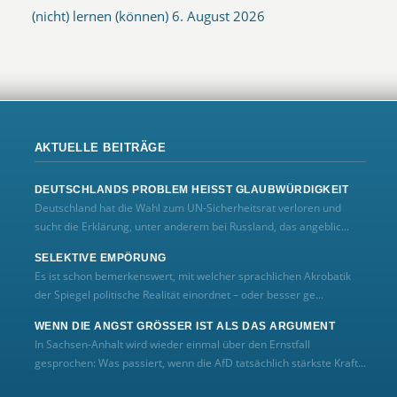
(nicht) lernen (können)
6. August 2026
AKTUELLE BEITRÄGE
DEUTSCHLANDS PROBLEM HEISST GLAUBWÜRDIGKEIT
Deutschland hat die Wahl zum UN‑Sicherheitsrat verloren und
sucht die Erklärung, unter anderem bei Russland, das angeblic...
SELEKTIVE EMPÖRUNG
Es ist schon bemerkenswert, mit welcher sprachlichen Akrobatik
der Spiegel politische Realität einordnet – oder besser ge...
WENN DIE ANGST GRÖSSER IST ALS DAS ARGUMENT
In Sachsen-Anhalt wird wieder einmal über den Ernstfall
gesprochen: Was passiert, wenn die AfD tatsächlich stärkste Kraft...