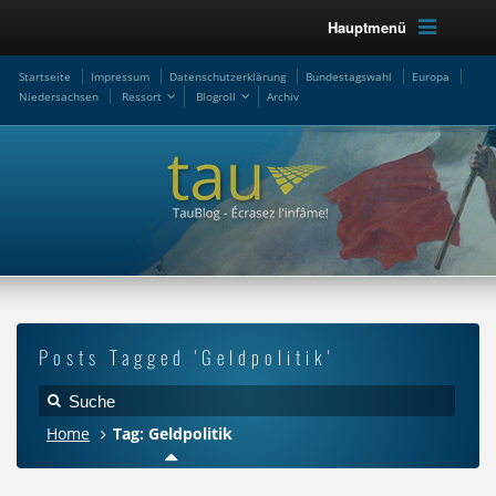
Hauptmenü
Startseite
Impressum
Datenschutzerklärung
Bundestagswahl
Europa
Niedersachsen
Ressort
Blogroll
Archiv
Posts Tagged 'Geldpolitik'
Home
Tag: Geldpolitik