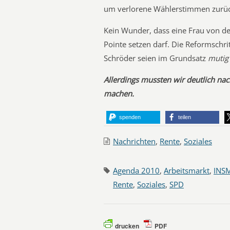
um verlorene Wählerstimmen zurü
Kein Wunder, dass eine Frau von de
Pointe setzen darf. Die Reformschr
Schröder seien im Grundsatz
mutig
Allerdings mussten wir deutlich na
machen.
spenden
teilen
Nachrichten
,
Rente
,
Soziales
Agenda 2010
,
Arbeitsmarkt
,
INS
Rente
,
Soziales
,
SPD
drucken
PDF