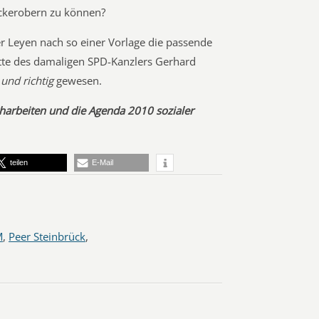
ckerobern zu können?
r Leyen nach so einer Vorlage die passende
itte des damaligen SPD-Kanzlers Gerhard
 und richtig
gewesen.
charbeiten und die Agenda 2010 sozialer
teilen
E-Mail
M
,
Peer Steinbrück
,