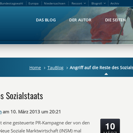
Bundestagswahl
Europa
Niedersachsen
Ressort
Blogroll
Archiv
Bundestagswahl
Europa
Niedersachsen
Ressort
Blogroll
Archiv
DAS BLOG
DER AUTOR
DIE SEITEN
DAS BLOG
DER AUTOR
DIE SEITEN
Home
TauBlog
Angriff auf die Reste des Sozial
es Sozialstaats
n
am 10. März 2013 um 20:21
10
cht eine gesteuerte PR-Kampagne der von den
e Neue Soziale Marktwirtschaft (INSM) mal