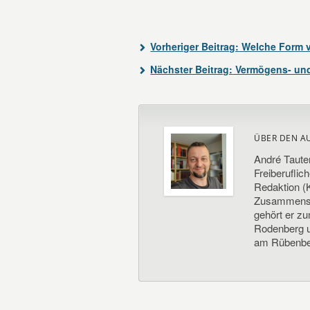
Vorheriger Beitrag:
Welche Form v
Nächster Beitrag:
Vermögens- un
ÜBER DEN A
André Taute
Freiberuflic
Redaktion (K
Zusammenste
gehört er z
Rodenberg un
am Rübenbe