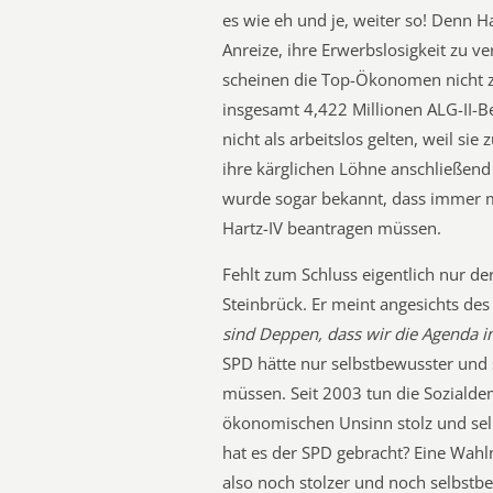
es wie eh und je, weiter so! Denn H
Anreize, ihre Erwerbslosigkeit zu ve
scheinen die Top-Ökonomen nicht 
insgesamt 4,422 Millionen ALG-II-Be
nicht als arbeitslos gelten, weil sie
ihre kärglichen Löhne anschließend
wurde sogar bekannt, dass immer m
Hartz-IV beantragen müssen.
Fehlt zum Schluss eigentlich nur d
Steinbrück. Er meint angesichts d
sind Deppen, dass wir die Agenda im
SPD hätte nur selbstbewusster und
müssen. Seit 2003 tun die Sozialdem
ökonomischen Unsinn stolz und sel
hat es der SPD gebracht? Eine Wahl
also noch stolzer und noch selbstb