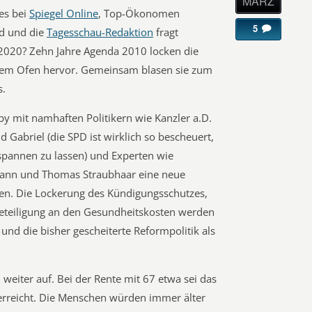
MÄRZ
es bei
Spiegel Online
, Top-Ökonomen
5
d und die
Tagesschau-Redaktion
fragt
2020? Zehn Jahre Agenda 2010 locken die
em Ofen hervor. Gemeinsam blasen sie zum
s.
by mit namhaften Politikern wie Kanzler a.D.
 Gabriel (die SPD ist wirklich so bescheuert,
spannen zu lassen) und Experten wie
ann und Thomas Straubhaar eine neue
en. Die Lockerung des Kündigungsschutzes,
Beteiligung an den Gesundheitskosten werden
nd die bisher gescheiterte Reformpolitik als
weiter auf. Bei der Rente mit 67 etwa sei das
erreicht. Die Menschen würden immer älter