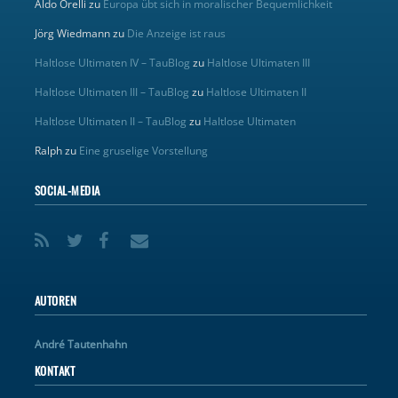
Aldo Orelli
zu
Europa übt sich in moralischer Bequemlichkeit
Jörg Wiedmann
zu
Die Anzeige ist raus
Haltlose Ultimaten IV – TauBlog
zu
Haltlose Ultimaten III
Haltlose Ultimaten III – TauBlog
zu
Haltlose Ultimaten II
Haltlose Ultimaten II – TauBlog
zu
Haltlose Ultimaten
Ralph
zu
Eine gruselige Vorstellung
SOCIAL-MEDIA
AUTOREN
André Tautenhahn
KONTAKT