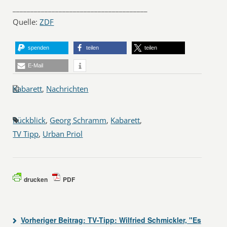
______________________________________
Quelle:
ZDF
spenden
teilen
teilen
E-Mail
Kabarett
,
Nachrichten
Rückblick
,
Georg Schramm
,
Kabarett
,
TV Tipp
,
Urban Priol
drucken
PDF
Vorheriger Beitrag:
TV-Tipp: Wilfried Schmickler, "Es