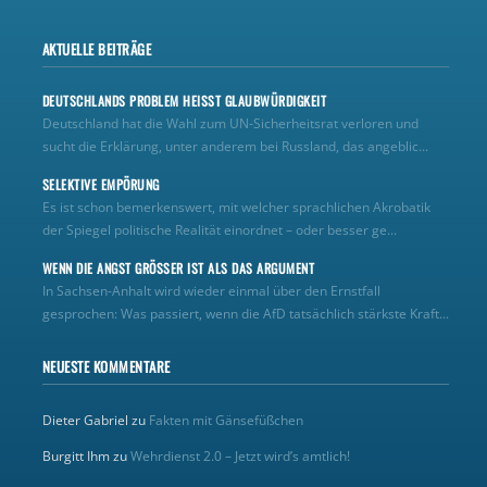
AKTUELLE BEITRÄGE
DEUTSCHLANDS PROBLEM HEISST GLAUBWÜRDIGKEIT
Deutschland hat die Wahl zum UN‑Sicherheitsrat verloren und
sucht die Erklärung, unter anderem bei Russland, das angeblic...
SELEKTIVE EMPÖRUNG
Es ist schon bemerkenswert, mit welcher sprachlichen Akrobatik
der Spiegel politische Realität einordnet – oder besser ge...
WENN DIE ANGST GRÖSSER IST ALS DAS ARGUMENT
In Sachsen-Anhalt wird wieder einmal über den Ernstfall
gesprochen: Was passiert, wenn die AfD tatsächlich stärkste Kraft...
NEUESTE KOMMENTARE
Dieter Gabriel
zu
Fakten mit Gänsefüßchen
Burgitt Ihm
zu
Wehrdienst 2.0 – Jetzt wird’s amtlich!