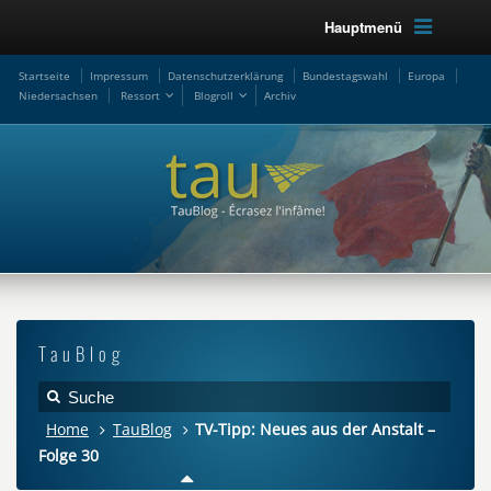
Hauptmenü
Startseite
Impressum
Datenschutzerklärung
Bundestagswahl
Europa
Niedersachsen
Ressort
Blogroll
Archiv
TauBlog
Home
TauBlog
TV-Tipp: Neues aus der Anstalt –
Folge 30