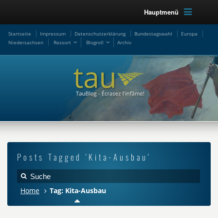
Hauptmenü
Startseite
Impressum
Datenschutzerklärung
Bundestagswahl
Europa
Niedersachsen
Ressort
Blogroll
Archiv
Posts Tagged 'Kita-Ausbau'
Home
Tag: Kita-Ausbau