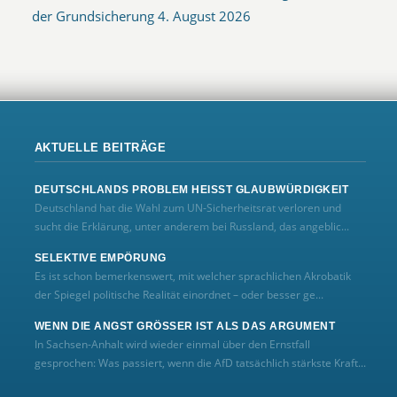
der Grundsicherung
4. August 2026
AKTUELLE BEITRÄGE
DEUTSCHLANDS PROBLEM HEISST GLAUBWÜRDIGKEIT
Deutschland hat die Wahl zum UN‑Sicherheitsrat verloren und
sucht die Erklärung, unter anderem bei Russland, das angeblic...
SELEKTIVE EMPÖRUNG
Es ist schon bemerkenswert, mit welcher sprachlichen Akrobatik
der Spiegel politische Realität einordnet – oder besser ge...
WENN DIE ANGST GRÖSSER IST ALS DAS ARGUMENT
In Sachsen-Anhalt wird wieder einmal über den Ernstfall
gesprochen: Was passiert, wenn die AfD tatsächlich stärkste Kraft...