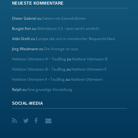
NEUESTE KOMMENTARE
Dieter Gabriel
zu
Fakten mit Gänsefüßchen
Burgitt Ihm
zu
Wehrdienst 2.0 – Jetzt wird’s amtlich!
Aldo Orelli
zu
Europa übt sich in moralischer Bequemlichkeit
Jörg Wiedmann
zu
Die Anzeige ist raus
Haltlose Ultimaten IV – TauBlog
zu
Haltlose Ultimaten III
Haltlose Ultimaten III – TauBlog
zu
Haltlose Ultimaten II
Haltlose Ultimaten II – TauBlog
zu
Haltlose Ultimaten
Ralph
zu
Eine gruselige Vorstellung
SOCIAL-MEDIA