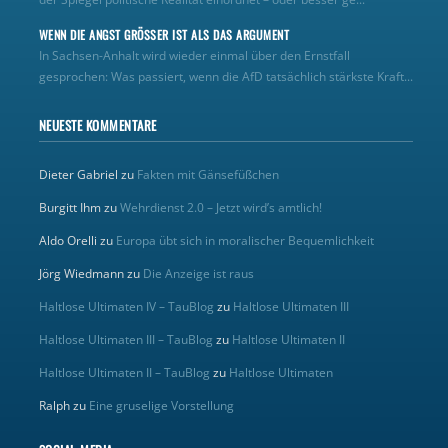
WENN DIE ANGST GRÖSSER IST ALS DAS ARGUMENT
In Sachsen-Anhalt wird wieder einmal über den Ernstfall
gesprochen: Was passiert, wenn die AfD tatsächlich stärkste Kraft...
NEUESTE KOMMENTARE
Dieter Gabriel
zu
Fakten mit Gänsefüßchen
Burgitt Ihm
zu
Wehrdienst 2.0 – Jetzt wird’s amtlich!
Aldo Orelli
zu
Europa übt sich in moralischer Bequemlichkeit
Jörg Wiedmann
zu
Die Anzeige ist raus
Haltlose Ultimaten IV – TauBlog
zu
Haltlose Ultimaten III
Haltlose Ultimaten III – TauBlog
zu
Haltlose Ultimaten II
Haltlose Ultimaten II – TauBlog
zu
Haltlose Ultimaten
Ralph
zu
Eine gruselige Vorstellung