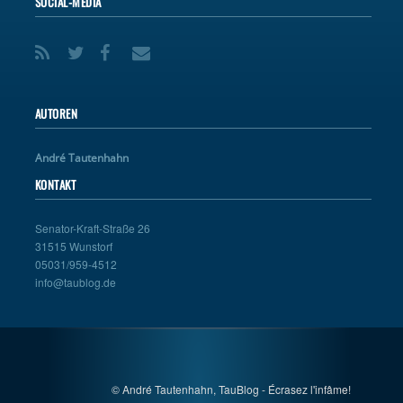
SOCIAL-MEDIA
AUTOREN
André Tautenhahn
KONTAKT
Senator-Kraft-Straße 26
31515 Wunstorf
05031/959-4512
info@taublog.de
© André Tautenhahn, TauBlog - Écrasez l'infâme!