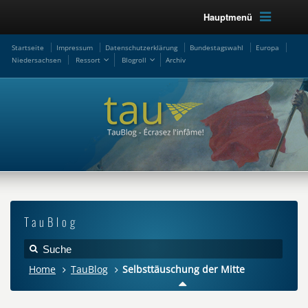
Hauptmenü
Startseite
Impressum
Datenschutzerklärung
Bundestagswahl
Europa
Niedersachsen
Ressort
Blogroll
Archiv
TauBlog
Home
TauBlog
Selbsttäuschung der Mitte