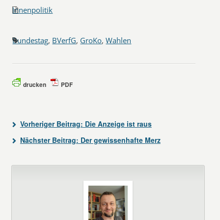
Innenpolitik
Bundestag
,
BVerfG
,
GroKo
,
Wahlen
drucken
PDF
Vorheriger Beitrag:
Die Anzeige ist raus
Nächster Beitrag:
Der gewissenhafte Merz