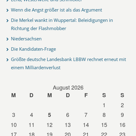
Wenn die Angst größer ist als das Argument
Die Merkel wankt in Wuppertal: Beleidigungen in
Richtung der Flashmobber
Niedersachsen
Die Kandidaten-Frage
Größte deutsche Landesbank LBBW rechnet erneut mit
einem Milliardenverlust
August 2026
M
D
M
D
F
S
S
1
2
3
4
6
7
8
9
5
10
11
12
13
14
15
16
17
18
19
20
21
22
23