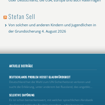
Stefan Sell
Von solchen und anderen Kindern und Jugendlichen in
der Grundsicherung
4. August 2026
AKTUELLE BEITRÄGE
DEUTSCHLANDS PROBLEM HEISST GLAUBWÜRDIGKEIT
Deutschland hat die Wahl zum UN‑Sicherheitsrat verloren und
sucht die Erklärung, unter anderem bei Russland, das angeblic...
SELEKTIVE EMPÖRUNG
Es ist schon bemerkenswert, mit welcher sprachlichen Akrobatik
der Spiegel politische Realität einordnet – oder besser ge...