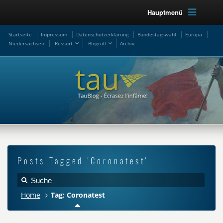
Hauptmenü
Startseite
Impressum
Datenschutzerklärung
Bundestagswahl
Europa
Niedersachsen
Ressort
Blogroll
Archiv
Posts Tagged 'Coronatest'
Home
Tag: Coronatest