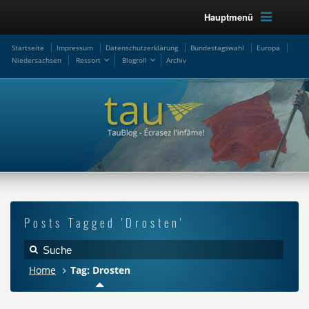
Hauptmenü
Startseite
Impressum
Datenschutzerklärung
Bundestagswahl
Europa
Niedersachsen
Ressort
Blogroll
Archiv
Posts Tagged 'Drosten'
Home
Tag: Drosten