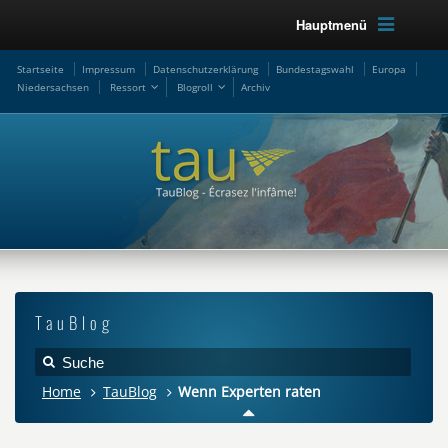
Hauptmenü
Startseite
Impressum
Datenschutzerklärung
Bundestagswahl
Europa
Niedersachsen
Ressort
Blogroll
Archiv
TauBlog
Home
TauBlog
Wenn Experten raten