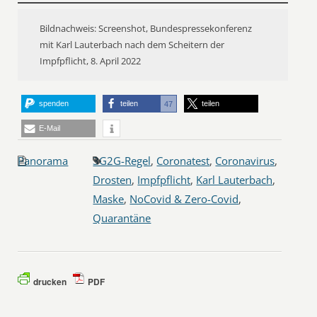
Bildnachweis: Screenshot, Bundespressekonferenz
mit Karl Lauterbach nach dem Scheitern der
Impfpflicht, 8. April 2022
spenden
teilen
teilen
47
E-Mail
Panorama
3G2G-Regel
,
Coronatest
,
Coronavirus
,
Drosten
,
Impfpflicht
,
Karl Lauterbach
,
Maske
,
NoCovid & Zero-Covid
,
Quarantäne
drucken
PDF