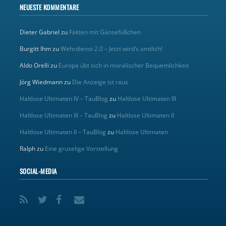
NEUESTE KOMMENTARE
Dieter Gabriel
zu
Fakten mit Gänsefüßchen
Burgitt Ihm
zu
Wehrdienst 2.0 – Jetzt wird’s amtlich!
Aldo Orelli
zu
Europa übt sich in moralischer Bequemlichkeit
Jörg Wiedmann
zu
Die Anzeige ist raus
Haltlose Ultimaten IV – TauBlog
zu
Haltlose Ultimaten III
Haltlose Ultimaten III – TauBlog
zu
Haltlose Ultimaten II
Haltlose Ultimaten II – TauBlog
zu
Haltlose Ultimaten
Ralph
zu
Eine gruselige Vorstellung
SOCIAL-MEDIA