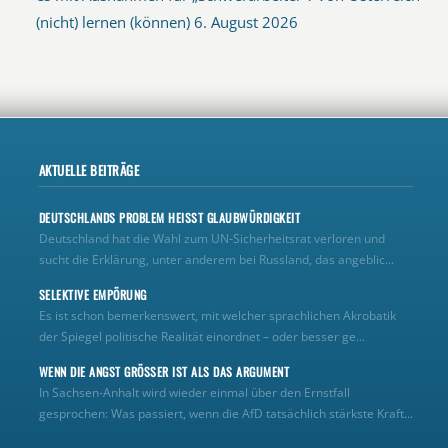
(nicht) lernen (können)
6. August 2026
AKTUELLE BEITRÄGE
DEUTSCHLANDS PROBLEM HEISST GLAUBWÜRDIGKEIT
Deutschland hat die Wahl zum UN‑Sicherheitsrat verloren und
sucht die Erklärung, unter anderem bei Russland, das angeblic...
SELEKTIVE EMPÖRUNG
Es ist schon bemerkenswert, mit welcher sprachlichen Akrobatik
der Spiegel politische Realität einordnet – oder besser ge...
WENN DIE ANGST GRÖSSER IST ALS DAS ARGUMENT
In Sachsen-Anhalt wird wieder einmal über den Ernstfall
gesprochen: Was passiert, wenn die AfD tatsächlich stärkste Kraft...