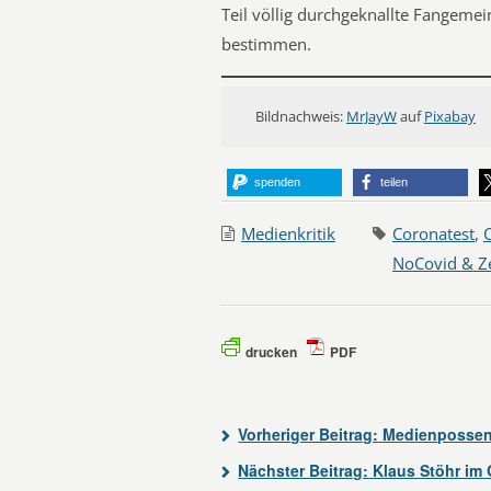
Teil völlig durchgeknallte Fangemei
bestimmen.
Bildnachweis:
MrJayW
auf
Pixabay
spenden
teilen
Medienkritik
Coronatest
,
NoCovid & Z
drucken
PDF
Vorheriger Beitrag:
Medienposse
Nächster Beitrag:
Klaus Stöhr im