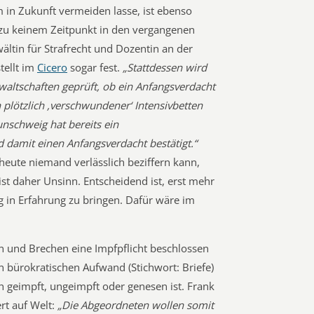
in Zukunft vermeiden lasse, ist ebenso
 zu keinem Zeitpunkt in den vergangenen
ältin für Strafrecht und Dozentin an der
tellt im
Cicero
sogar fest.
„Stattdessen wird
altschaften geprüft, ob ein Anfangsverdacht
plötzlich ,verschwundener‘ Intensivbetten
unschweig hat bereits ein
d damit einen Anfangsverdacht bestätigt.“
 heute niemand verlässlich beziffern kann,
ist daher Unsinn. Entscheidend ist, erst mehr
 in Erfahrung zu bringen. Dafür wäre im
gen und Brechen eine Impfpflicht beschlossen
 bürokratischen Aufwand (Stichwort: Briefe)
h geimpft, ungeimpft oder genesen ist. Frank
t auf Welt:
„Die Abgeordneten wollen somit