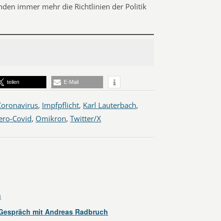
nden immer mehr die Richtlinien der Politik
teilen
E-Mail
Coronavirus
,
Impfpflicht
,
Karl Lauterbach
,
ero-Covid
,
Omikron
,
Twitter/X
n
 Gespräch mit Andreas Radbruch