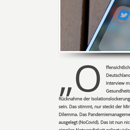
„O
ffensichtlic
Deutschland
Interview m
Gesundheits
Rücknahme der Isolationslockerung
sein. Das stimmt, nur steckt der Min
Dilemma. Das Pandemiemanagement
ausgelegt (NoCovid). Das ist nun ni