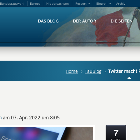
Bundestagswahl
Europa
Niedersachsen
Ressort
Blogroll
Archiv
Bundestagswahl
Europa
Niedersachsen
Ressort
Blogroll
Archiv
DAS BLOG
DER AUTOR
DIE SEITEN
DAS BLOG
DER AUTOR
DIE SEITEN
Home
TauBlog
Twitter macht P
n
am 07. Apr. 2022 um 8:05
7