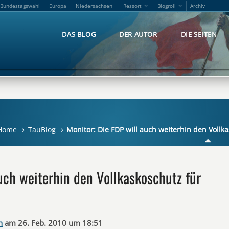
Bundestagswahl
Europa
Niedersachsen
Ressort
Blogroll
Archiv
Bundestagswahl
Europa
Niedersachsen
Ressort
Blogroll
Archiv
DAS BLOG
DER AUTOR
DIE SEITEN
DAS BLOG
DER AUTOR
DIE SEITEN
Home
TauBlog
Monitor: Die FDP will auch weiterhin den Voll
uch weiterhin den Vollkaskoschutz für
n
am 26. Feb. 2010 um 18:51