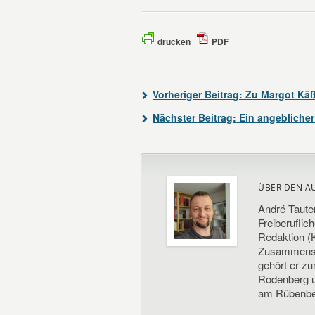
drucken
PDF
Vorheriger Beitrag:
Zu Margot Kä
Nächster Beitrag:
Ein angeblicher
ÜBER DEN A
André Taute
Freiberuflic
Redaktion (K
Zusammenste
gehört er z
Rodenberg un
am Rübenbe