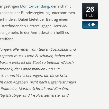
26
er gestrigen
Monitor-Sendung
, der sich mit
ich seitens der Bundesregierung unternommen
FEB.
erhindern. Dabei bietet der Beitrag einen
0
 stattfindenden Hetzerei gegen Hartz-IV-
 allgemein. In der Anmoderation heißt es
treffend:
lungen: alle reden vom teuren Sozialstaat und
n sparen muss. Liebe Zuschauer, haben wir
Warum wohl ist der Staat so bettelarm? Auch,
erzbank, der Landesbanken und HRE
anken und Versicherungen, die diese Krise
ht nach Abgaben, nicht nach Gegenleistungen
im Pollmeier, Markus Schmidt und Kim Otto
tig Gläubiger und Insolvenzen erster und