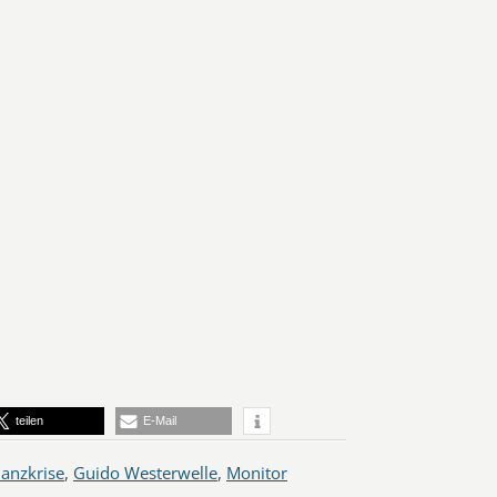
teilen
E-Mail
nanzkrise
,
Guido Westerwelle
,
Monitor